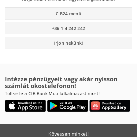
CIB24 menü
+36 1 4 242 242
Írjon nekünk!
Intézze pénzügyeit vagy akár nyisson
számlát okostelefonon!
Töltse le a CIB Bank Mobilalkalmazást most!
Kövessen minket!