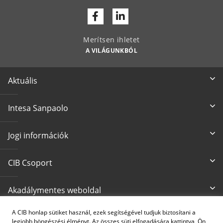
Facebook
Linkedin
Merítsen ihletet
A VILÁGUNKBÓL
Aktuális
Intesa Sanpaolo
Jogi információk
CIB Csoport
Akadálymentes weboldal
A CIB honlap sütiket használ, ezek segítségével tudjuk biztosítani a
Írjon nekünk
CIB24 ügyfélszolgálat
legjobb böngészési élményt. Az összes süti elfogadására kattintva, Ön