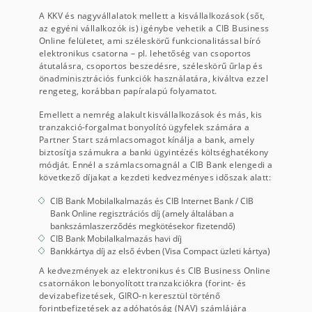
A KKV és nagyvállalatok mellett a kisvállalkozások (sőt,
az egyéni vállalkozók is) igénybe vehetik a CIB Business
Online felületet, ami széleskörű funkcionalitással bíró
elektronikus csatorna – pl. lehetőség van csoportos
átutalásra, csoportos beszedésre, széleskörű űrlap és
önadminisztrációs funkciók használatára, kiváltva ezzel
rengeteg, korábban papíralapú folyamatot.
Emellett a nemrég alakult kisvállalkozások és más, kis
tranzakció-forgalmat bonyolító ügyfelek számára a
Partner Start számlacsomagot kínálja a bank, amely
biztosítja számukra a banki ügyintézés költséghatékony
módját. Ennél a számlacsomagnál a CIB Bank elengedi a
következő díjakat a kezdeti kedvezményes időszak alatt:
CIB Bank Mobilalkalmazás és CIB Internet Bank / CIB
Bank Online regisztrációs díj (amely általában a
bankszámlaszerződés megkötésekor fizetendő)
CIB Bank Mobilalkalmazás havi díj
Bankkártya díj az első évben (Visa Compact üzleti kártya)
A kedvezmények az elektronikus és CIB Business Online
csatornákon lebonyolított tranzakciókra (forint- és
devizabefizetések, GIRO-n keresztül történő
forintbefizetések az adóhatóság (NAV) számlájára