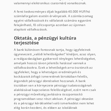
valamennyi elektronikus csatornán) vonatkoznak.
A fenti kedvezményes díjak legalább 40.000 HUF/hó
számlaforgalom esetén érvényesek. A számlacsomag
egyéni vállalkozások és vállalatok számára egyaránt
felajánlható, fő célcsoportja azonban az újonnan
alapított vállalkozások.
Oktatás, a pénzügyi kultúra
terjesztése
A bank különösen fontosnak tartja, hogy ügyfeleinek
úgynevezett „valódi lehetőségeket” kínáljon, azaz olyan,
a reálgazdaságban gyökerező tényleges lehetőségeket,
amelyek hosszú távon jelentős hatással vannak a
vállalkozásokra. Ezek a lehetőségek arra ösztönzik az
ügyfeleket, hogy a lehetséges eredmények és
kockázatok átfogó ismeretének birtokában felelős,
átgondolt pénzügyi döntéseket hozzanak. A bank
tisztában van a környezete pénzügyi tudatosságának
alakításával kapcsolatos felelősségével, ezért nem csak
a pénzügyi műveltség javítására összpontosító
programokban vesz részt aktívan. A pénzügyi oktatást
és a pénzügyi kérdésekkel való ismerkedést nem lehet
elég korán kezdeni, és ebben az iskoláknak