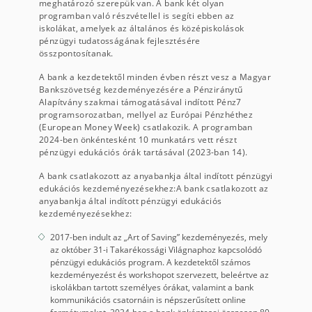
meghatározó szerepük van. A bank két olyan
programban való részvétellel is segíti ebben az
iskolákat, amelyek az általános és középiskolások
pénzügyi tudatosságának fejlesztésére
összpontosítanak.
A bank a kezdetektől minden évben részt vesz a Magyar
Bankszövetség kezdeményezésére a Pénziránytű
Alapítvány szakmai támogatásával indított Pénz7
programsorozatban, mellyel az Európai Pénzhéthez
(European Money Week) csatlakozik. A programban
2024-ben önkéntesként 10 munkatárs vett részt
pénzügyi edukációs órák tartásával (2023-ban 14).
A bank csatlakozott az anyabankja által indított pénzügyi
edukációs kezdeményezésekhez:A bank csatlakozott az
anyabankja által indított pénzügyi edukációs
kezdeményezésekhez:
2017-ben indult az „Art of Saving” kezdeményezés, mely
az október 31-i Takarékossági Világnaphoz kapcsolódó
pénzügyi edukációs program. A kezdetektől számos
kezdeményezést és workshopot szervezett, beleértve az
iskolákban tartott személyes órákat, valamint a bank
kommunikációs csatornáin is népszerűsített online