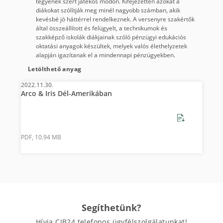
tegyenek szert játékos módon. Kifejezetten azokat a
diákokat szólítják meg minél nagyobb számban, akik
kevésbé jó háttérrel rendelkeznek. A versenyre szakértők
által összeállított és felügyelt, a technikumok és
szakképző iskolák diákjainak szóló pénzügyi edukációs
oktatási anyagok készültek, melyek valós élethelyzetek
alapján igazítanak el a mindennapi pénzügyekben.
Letölthető anyag
2022.11.30.
Arco & Iris Dél-Amerikában
PDF, 10.94 MB
Segíthetünk?
Hívja CIB24 telefonos ügyfélszolgálatunkat!