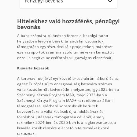
Pénzügyi bevonás
Hitelekhez való hozzáférés, pénzügyi
bevonás
A bank számára különösen fontos a kiszolgáltatott
helyzetben lévő emberek, társadalmi csoportok
támogatása egyrészt dedikált projekteken, másrészt
ezen csoportok számára szóló termékeken keresztül,
ezzel is segítve az erőforrások igazságos elosztását.
Kisvállalkozások
A koronavírus-járványt követő orosz-ukrán háború és az
egész Európát sújtó energiaválság hatására számos
vállalkozás került kedvezőtlen helyzetbe, így 2022-ben a
Széchenyi Kártya Program MAX, majd 2023-ban a
Széchenyi Kártya Program MAX+ keretében az állami
támogatással elérhető konstrukciók kerültek
bevezetésre a vállalkozások újraindulásának és
forráshoz jutásának támogatása céljából, amely
termékek 2024-ben és 2025-ben is a legkeresettebb, a
kisvállalkozók részére elérhető hiteltermékek közé
tartoznak.