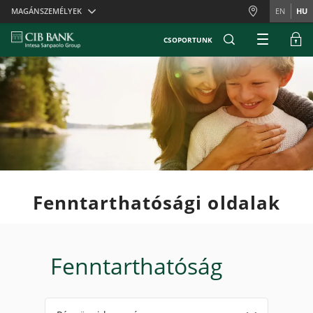
Skiplinks
MAGÁNSZEMÉLYEK
EN
HU
CSOPORTUNK
Fenntarthatósági oldalak
Fenntarthatóság