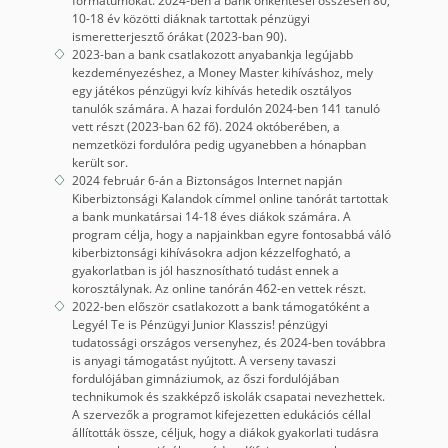
formátumokat. 2024-ben a bank önkéntesei összesen 80,
10-18 év közötti diáknak tartottak pénzügyi
ismeretterjesztő órákat (2023-ban 90).
2023-ban a bank csatlakozott anyabankja legújabb
kezdeményezéshez, a Money Master kihíváshoz, mely
egy játékos pénzügyi kvíz kihívás hetedik osztályos
tanulók számára. A hazai fordulón 2024-ben 141 tanuló
vett részt (2023-ban 62 fő). 2024 októberében, a
nemzetközi fordulóra pedig ugyanebben a hónapban
került sor.
2024 február 6-án a Biztonságos Internet napján
Kiberbiztonsági Kalandok címmel online tanórát tartottak
a bank munkatársai 14-18 éves diákok számára. A
program célja, hogy a napjainkban egyre fontosabbá váló
kiberbiztonsági kihívásokra adjon kézzelfogható, a
gyakorlatban is jól hasznosítható tudást ennek a
korosztálynak. Az online tanórán 462-en vettek részt.
2022-ben először csatlakozott a bank támogatóként a
Legyél Te is Pénzügyi Junior Klasszis! pénzügyi
tudatossági országos versenyhez, és 2024-ben továbbra
is anyagi támogatást nyújtott. A verseny tavaszi
fordulójában gimnáziumok, az őszi fordulójában
technikumok és szakképző iskolák csapatai nevezhettek.
A szervezők a programot kifejezetten edukációs céllal
állították össze, céljuk, hogy a diákok gyakorlati tudásra