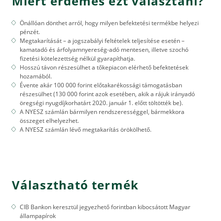
Miért érdemes ezt választani?
Önállóan dönthet arról, hogy milyen befektetési termékbe helyezi
pénzét.
Megtakarítását – a jogszabályi feltételek teljesítése esetén –
kamatadó és árfolyamnyereség-adó mentesen, illetve szochó
fizetési kötelezettség nélkül gyarapíthatja.
Hosszú távon részesülhet a tőkepiacon elérhető befektetések
hozamából.
Évente akár 100 000 forint előtakarékossági támogatásban
részesülhet (130 000 forint azok esetében, akik a rájuk irányadó
öregségi nyugdíjkorhatárt 2020. január 1. előtt töltötték be).
A NYESZ számlán bármilyen rendszerességgel, bármekkora
összeget elhelyezhet.
A NYESZ számlán lévő megtakarítás örökölhető.
Választható termék
CIB Bankon keresztül jegyezhető forintban kibocsátott Magyar
állampapírok