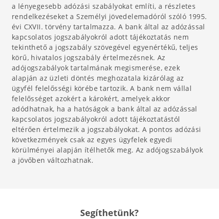
a lényegesebb adózási szabályokat említi, a részletes
rendelkezéseket a Személyi jövedelemadóról szóló 1995.
évi CXVII. törvény tartalmazza. A bank által az adózással
kapcsolatos jogszabályokról adott tájékoztatás nem
tekinthető a jogszabály szövegével egyenértékű, teljes
körű, hivatalos jogszabály értelmezésnek. Az
adójogszabályok tartalmának megismerése, ezek
alapján az üzleti döntés meghozatala kizárólag az
ügyfél felelősségi körébe tartozik. A bank nem vállal
felelősséget azokért a károkért, amelyek akkor
adódhatnak, ha a hatóságok a bank által az adózással
kapcsolatos jogszabályokról adott tájékoztatástól
eltérően értelmezik a jogszabályokat. A pontos adózási
következmények csak az egyes ügyfelek egyedi
körülményei alapján ítélhetők meg. Az adójogszabályok
a jövőben változhatnak.
Segíthetünk?