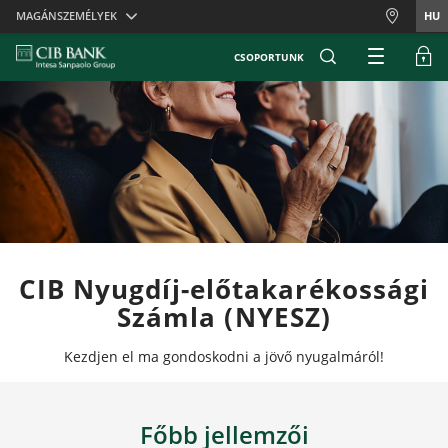
Skiplinks
MAGÁNSZEMÉLYEK
HU
CSOPORTUNK
CIB Nyugdíj-előtakarékossági
Számla (NYESZ)
Kezdjen el ma gondoskodni a jövő nyugalmáról!
Főbb jellemzői