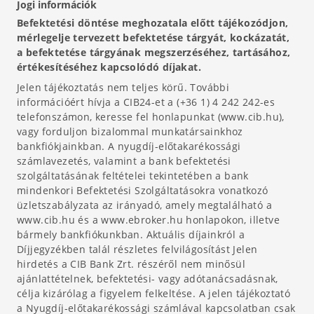
Jogi információk
Befektetési döntése meghozatala előtt tájékozódjon,
mérlegelje tervezett befektetése tárgyát, kockázatát,
a befektetése tárgyának megszerzéséhez, tartásához,
értékesítéséhez kapcsolódó díjakat.
Jelen tájékoztatás nem teljes körű. További
információért hívja a CIB24-et a (+36 1) 4 242 242-es
telefonszámon, keresse fel honlapunkat (www.cib.hu),
vagy forduljon bizalommal munkatársainkhoz
bankfiókjainkban. A nyugdíj-előtakarékossági
számlavezetés, valamint a bank befektetési
szolgáltatásának feltételei tekintetében a bank
mindenkori Befektetési Szolgáltatásokra vonatkozó
üzletszabályzata az irányadó, amely megtalálható a
www.cib.hu és a www.ebroker.hu honlapokon, illetve
bármely bankfiókunkban. Aktuális díjainkról a
Díjjegyzékben talál részletes felvilágosítást Jelen
hirdetés a CIB Bank Zrt. részéről nem minősül
ajánlattételnek, befektetési- vagy adótanácsadásnak,
célja kizárólag a figyelem felkeltése. A jelen tájékoztató
a Nyugdíj-előtakarékossági számlával kapcsolatban csak