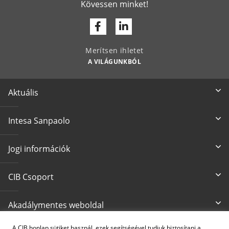
Kövessen minket!
Facebook
Linkedin
Merítsen ihletet
A VILÁGUNKBÓL
Aktuális
Intesa Sanpaolo
Jogi információk
CIB Csoport
Akadálymentes weboldal
A CIB honlap sütiket használ, ezek segítségével tudjuk biztosítani a