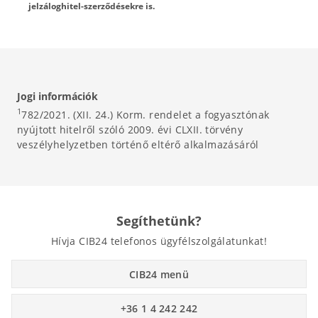
jelzáloghitel-szerződésekre is.
Jogi információk
1
782/2021. (XII. 24.) Korm. rendelet a fogyasztónak
nyújtott hitelről szóló 2009. évi CLXII. törvény
veszélyhelyzetben történő eltérő alkalmazásáról
Segíthetünk?
Hívja CIB24 telefonos ügyfélszolgálatunkat!
CIB24 menü
+36 1 4 242 242