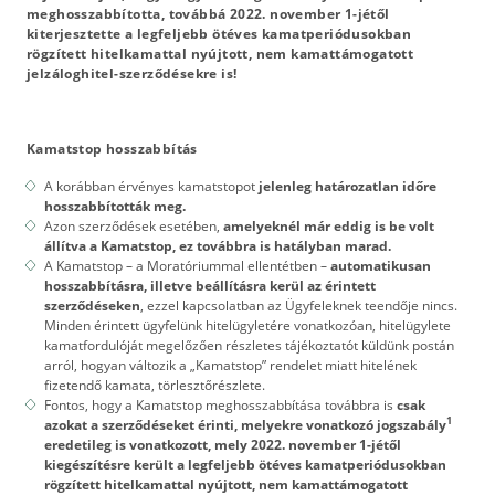
meghosszabbította, továbbá 2022. november 1-jétől
kiterjesztette a legfeljebb ötéves kamatperiódusokban
rögzített hitelkamattal nyújtott, nem kamattámogatott
jelzáloghitel-szerződésekre is!
Kamatstop hosszabbítás
A korábban érvényes kamatstopot
jelenleg határozatlan időre
hosszabbították meg.
Azon szerződések esetében,
amelyeknél már eddig is be volt
állítva a Kamatstop, ez továbbra is hatályban marad.
A Kamatstop – a Moratóriummal ellentétben –
automatikusan
hosszabbításra, illetve beállításra kerül az érintett
szerződéseken
, ezzel kapcsolatban az Ügyfeleknek teendője nincs.
Minden érintett ügyfelünk hitelügyletére vonatkozóan, hitelügylete
kamatfordulóját megelőzően részletes tájékoztatót küldünk postán
arról, hogyan változik a „Kamatstop” rendelet miatt hitelének
fizetendő kamata, törlesztőrészlete.
Fontos, hogy a Kamatstop meghosszabbítása továbbra is
csak
1
azokat a szerződéseket érinti, melyekre vonatkozó jogszabály
eredetileg is vonatkozott, mely 2022. november 1-jétől
kiegészítésre került a legfeljebb ötéves kamatperiódusokban
rögzített hitelkamattal nyújtott, nem kamattámogatott