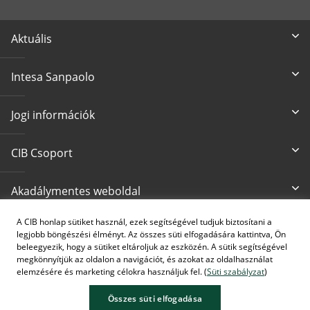
Aktuális
Intesa Sanpaolo
Jogi információk
CIB Csoport
Akadálymentes weboldal
A CIB honlap sütiket használ, ezek segítségével tudjuk biztosítani a
Írjon nekünk
CIB24 ügyfélszolgálat
legjobb böngészési élményt. Az összes süti elfogadására kattintva, Ön
cib@cib.hu
(+36 1) 4 242 242
beleegyezik, hogy a sütiket eltároljuk az eszközén. A sütik segítségével
megkönnyítjük az oldalon a navigációt, és azokat az oldalhasználat
elemzésére és marketing célokra használjuk fel. (
Süti szabályzat
)
Összes süti elfogadása