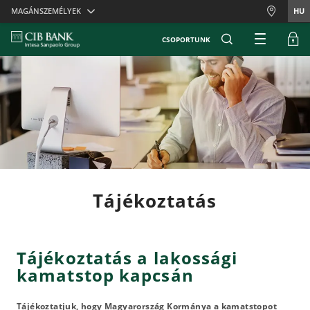
Skiplinks
MAGÁNSZEMÉLYEK
HU
CSOPORTUNK
Tájékoztatás
Tájékoztatás a lakossági
kamatstop kapcsán
Tájékoztatjuk, hogy Magyarország Kormánya a kamatstopot