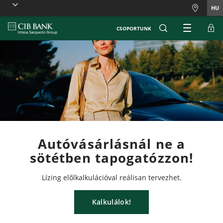
Skiplinks
HU
CSOPORTUNK
Autóvásárlásnál ne a
sötétben tapogatózzon!
Lízing előlkalkulációval reálisan tervezhet.
Kalkulálok!