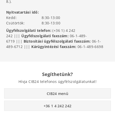
8.).
Nyitvatartási idő:
Kedd: 8:30-13:00
Csütörtök: 8:30-13:00
Ügyfélszolgálati telefon:
(+36 1) 4 242
242 |||
Ügyfélszolgálati faxszám:
06-1-489-
6719 |||
Biztosítási ügyfélszolgálati faxszám:
06-1-
489-6712 |||
Kárügyintézési faxszám:
06-1-489-6698
Segíthetünk?
Hívja CIB24 telefonos ügyfélszolgálatunkat!
CIB24 menü
+36 1 4 242 242