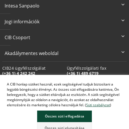
Intesa Sanpaolo
Jogi információk
CIB Csoport
Akadálymentes weboldal
CIB24 ügyfélszolgálat
Ügyfélszolgálati fax
(+36 1) 4 242 242
(+36 1) 489 6719
A CIB honlap sütiket használ, ezek segítségével tudjuk biztosítani a
Biztosítási üfsz. fax
Kárügyintézési fax
legjobb böngészési élményt. Az összes süti elfogadására kattintva, Ön
(+36 1) 489 6712
(+36 1) 489 6698
beleegyezik, hogy a sütiket eltároljuk az eszközén. A sütik segítségével
megkönnyítjük az oldalon a navigációt, és azokat az oldalhasználat
elemzésére és marketing célokra használjuk fel. (
Süti szabályzat
)
Összes süti elfogadása
A képek MI által generáltak.
Összes süti elutasítása