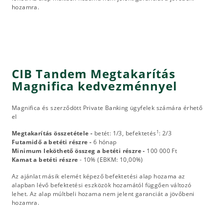
hozamra.
CIB Tandem Megtakarítás
Magnifica kedvezménnyel
Magnifica és szerződött Private Banking ügyfelek számára érhető
el
1
Megtakarítás összetétele -
betét: 1/3, befektetés
: 2/3
Futamidő a betéti részre -
6 hónap
Minimum leköthető összeg a betéti részre -
100 000 Ft
Kamat a betéti részre
- 10% (EBKM: 10,00%)
Az ajánlat másik elemét képező befektetési alap hozama az
alapban lévő befektetési eszközök hozamától függően változó
lehet. Az alap múltbeli hozama nem jelent garanciát a jövőbeni
hozamra.