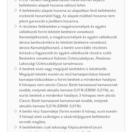
befektetési alapok hozama változó lehet.
A befektetési alapok hozama az alapokban lévő befektetési
eszközök hozamától függ. Az alapok múltbeli hozama nem
jelent garanciát a jövőbeni hozamra.
A részletes feltételeket a magánszemélyek és egyéni
vállalkozók forint lekötött betéteire vonatkozó
Kamattájékoztató, a magánszemélyek és egyéni vállalkozók
deviza bankszámláira és lekötött betéteire vonatkozó
deviza Kamattájékoztató, a betéti szerződés részletes
leírását a fogyasztók és egyéni vállalkozók részére szóló
Betétekre vonatkozó Különös Üzletszabályzat, Általános
Lakossági Üzletszabályzat tartalmazza.
A betétek eseti vagy megújuló betétként is leköthetők.
Megújuló lekötés esetén az első kamatperiódust követő
kamatperiódusokban a forint betétek a mindenkor hatályos
6 hónapos nem akciós Classic Betét kamataival kamatoznak
tovább, melynek aktuális kamata 0,01% (EBKM: 0,01%), az
eurós betétek a mindenkor hatályos 3 hónapos nem akciós
Classic Betét kamataival kamatoznak tovább, melynek
aktuális kamata 0,01% (EBKM: 0,01%).
A betéti rész futamideje (forint esetén 6 hónap, euró esetén
3 hónap) alatt szükséges a vásárolt/jegyzett befektetési
termék megléte.
A betétlekötés csak lakossági folyószámláról (euró