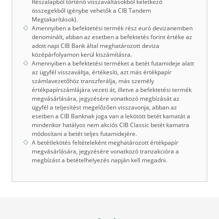
Részalapból történő visszaváltásokból keletkező
összegekből igénybe vehetők a CIB Tandem
Megtakarítások).
Amennyiben a befektetési termék rész euró devizanemben
denominált, abban az esetben a befektetés forint értéke az
adott napi CIB Bank által meghatározott deviza
középárfolyamon kerül kiszámításra.
Amennyiben a befektetési terméket a betét futamideje alatt
az ügyfél visszaváltja, értékesíti, azt más értékpapír
számlavezetőhöz transzferálja, más személy
értékpapírszámlájára vezeti át, illetve a befektetési termék
megvásárlására, jegyzésére vonatkozó megbízását az
ügyfél a teljesítést megelőzően visszavonja, abban az
esetben a CIB Banknak joga van a lekötött betét kamatát a
mindenkor hatályos nem akciós CIB Classic betét kamatra
módosítani a betét teljes futamidejére.
A betétlekötés feltételeként meghatározott értékpapír
megvásárlására, jegyzésére vonatkozó tranzakcióra a
megbízást a betételhelyezés napján kell megadni.