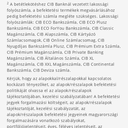
2
A betétlekötéshez CIB Banknál vezetett lakossági
folyószámla, a befektetési termékek megvásárlásához
pedig befektetési számla megléte szükséges. Lakossági
folyószámlák: CIB ECO Bankszámla, CIB ECO Plusz
Bankszámla, CIB ECO ForYou Bankszámla, CIB Classic
Magánszámla, CIB Alapszámla, CIB Kártyázó
Számlacsomagok, CIB Online Számlacsomag, CIB
Nyugdíjas Bankszámla Plusz, CIB Prémium Extra Számla,
CIB Prémium Magánszámla, CIB Private Banking
Magánszámla, CIB Általános Számla, CIB XL
Magánszámla, CIB XXL Magánszámla, CIB Continental
Bankszámla, CIB Deviza számla.
Kérjük, hogy az alapokkal/részalapokkal kapcsolatos
kockázati tényezőket, az alapok/részalapok befektetési
politikáját olvassa el az alapok/részalapok
tájékoztatójában, kezelési szabályzatában! A befektetési
jegyek forgalmazási költségeit, az alapok/részalapok
tájékoztatóját, kezelési szabályzatát, az
alapok/részalapok befektetési jegyeinek magyarországi
forgalmazására vonatkozó szabályokat,
portfóliójelentéseit, éves, féléves jelentéseit, az