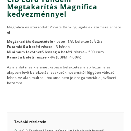
Megtakarítás Magnifica
kedvezménnyel
Magnifica és szerződött Private Banking ügyfelek számára érhető
el
1
Megtakarítás összetétele -
betét: 1/3, befektetés
: 2/3
Futamidő a betéti részre -
3 hónap
Minimum leköthető összeg a betéti részre –
500 euró
Kamat a betéti részre -
4% (EBKM: 4,00%)
Az ajánlat másik elemét képező befektetési alap hozama az
alapban lévő befektetési eszközök hozamától függően változó
lehet. Az alap múltbeli hozama nem jelent garanciát a jövőbeni
hozamra.
További részletek:
A CIB Tandem Megtakarítások másik elemét képező