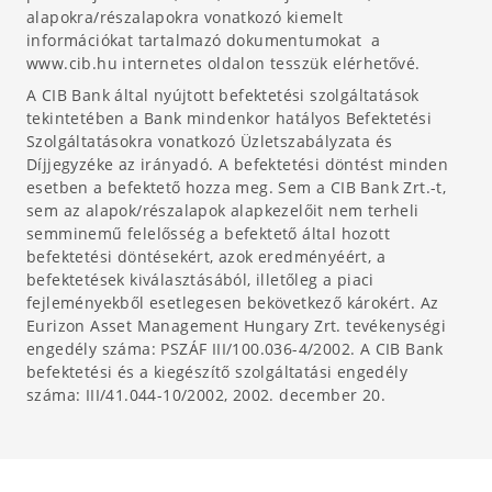
alapokra/részalapokra vonatkozó kiemelt
információkat tartalmazó dokumentumokat a
www.cib.hu internetes oldalon tesszük elérhetővé.
A CIB Bank által nyújtott befektetési szolgáltatások
tekintetében a Bank mindenkor hatályos Befektetési
Szolgáltatásokra vonatkozó Üzletszabályzata és
Díjjegyzéke az irányadó. A befektetési döntést minden
esetben a befektető hozza meg. Sem a CIB Bank Zrt.-t,
sem az alapok/részalapok alapkezelőit nem terheli
semminemű felelősség a befektető által hozott
befektetési döntésekért, azok eredményéért, a
befektetések kiválasztásából, illetőleg a piaci
fejleményekből esetlegesen bekövetkező károkért. Az
Eurizon Asset Management Hungary Zrt. tevékenységi
engedély száma: PSZÁF III/100.036-4/2002. A CIB Bank
befektetési és a kiegészítő szolgáltatási engedély
száma: III/41.044-10/2002, 2002. december 20.