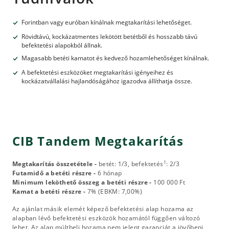
Forintban vagy euróban kínálnak megtakarítási lehetőséget.
Rövidtávú, kockázatmentes lekötött betétből és hosszabb távú
befektetési alapokból állnak.
Magasabb betéti kamatot és kedvező hozamlehetőséget kínálnak.
A befektetési eszközöket megtakarítási igényeihez és
kockázatvállalási hajlandóságához igazodva állíthatja össze.
CIB Tandem Megtakarítás
1
Megtakarítás összetétele -
betét: 1/3, befektetés
: 2/3
Futamidő a betéti részre -
6 hónap
Minimum leköthető összeg a betéti részre -
100 000 Ft
Kamat a betéti részre -
7% (EBKM: 7,00%)
Az ajánlat másik elemét képező befektetési alap hozama az
alapban lévő befektetési eszközök hozamától függően változó
lehet. Az alap múltbeli hozama nem jelent garanciát a jövőbeni