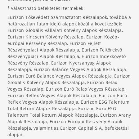
1
Választható befektetési termékek:
Eurizon Tőkevédett Származtatott Részalapok, továbbá a
határozatlan futamidejű alapok közül a következőek:
Eurizon Globális Vállalati Kötvény Alapok Részalapja,
Eurizon Kincsem Kötvény Részalap, Eurizon Közép-
európai Részvény Részalap, Eurizon Fejlett
Részvénypiaci Alapok Részalapja, Eurizon Feltörekvő
Részvénypiaci Alapok Részalapja, Eurizon Indexkövető
Részvény Részalap, Eurizon Nyersanyag Alapok
Részalapja, Eurizon Balance Vegyes Alapok Részalapja,
Eurizon Euró Balance Vegyes Alapok Részalapja, Eurizon
Globális Kötvény Alapok Részalapja, Eurizon Relax
Vegyes Részalap, Eurizon Euró Relax Vegyes Részalap,
Eurizon Reflex Vegyes Alapok Részalapja, Eurizon Euró
Reflex Vegyes Alapok Részalapja, Eurizon ESG Talentum
Total Return Alapok Részalapja, Eurizon Euró ESG
Talentum Total Return Alapok Részalapja, Eurizon Arany
Alapok Részalapja, Eurizon Európai Részvény Alapok
Részalapja, valamint az Eurizon Capital S.A. befektetési
alapjai.