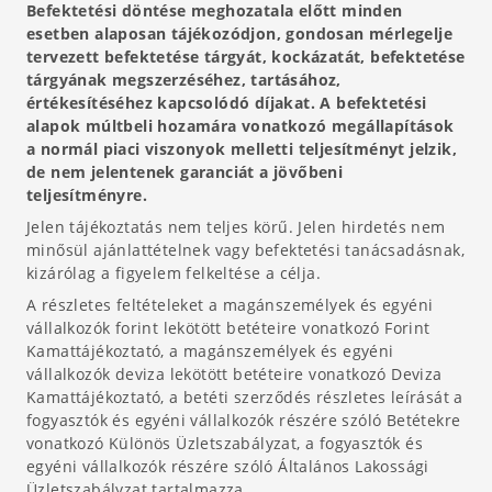
Befektetési döntése meghozatala előtt minden
esetben alaposan tájékozódjon, gondosan mérlegelje
tervezett befektetése tárgyát, kockázatát, befektetése
tárgyának megszerzéséhez, tartásához,
értékesítéséhez kapcsolódó díjakat. A befektetési
alapok múltbeli hozamára vonatkozó megállapítások
a normál piaci viszonyok melletti teljesítményt jelzik,
de nem jelentenek garanciát a jövőbeni
teljesítményre.
Jelen tájékoztatás nem teljes körű. Jelen hirdetés nem
minősül ajánlattételnek vagy befektetési tanácsadásnak,
kizárólag a figyelem felkeltése a célja.
A részletes feltételeket a magánszemélyek és egyéni
vállalkozók forint lekötött betéteire vonatkozó Forint
Kamattájékoztató, a magánszemélyek és egyéni
vállalkozók deviza lekötött betéteire vonatkozó Deviza
Kamattájékoztató, a betéti szerződés részletes leírását a
fogyasztók és egyéni vállalkozók részére szóló Betétekre
vonatkozó Különös Üzletszabályzat, a fogyasztók és
egyéni vállalkozók részére szóló Általános Lakossági
Üzletszabályzat tartalmazza.