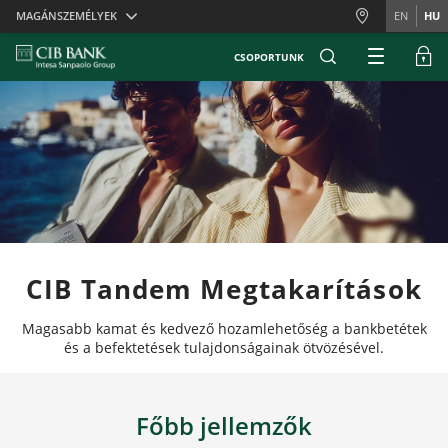
Skiplinks
MAGÁNSZEMÉLYEK
EN
HU
CSOPORTUNK
CIB Tandem Megtakarítások
Magasabb kamat és kedvező hozamlehetőség a bankbetétek
és a befektetések tulajdonságainak ötvözésével.
Főbb jellemzők