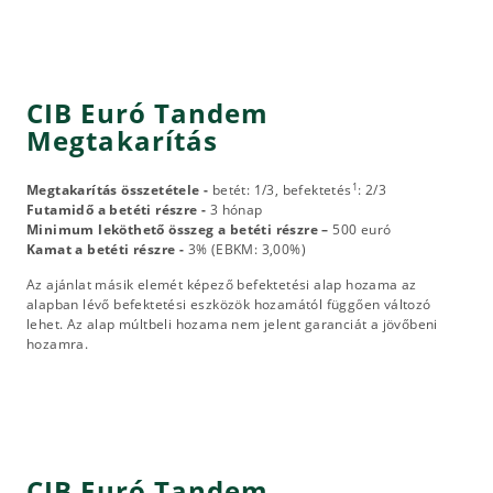
CIB Euró Tandem
Megtakarítás
1
Megtakarítás összetétele -
betét: 1/3, befektetés
: 2/3
Futamidő a betéti részre -
3 hónap
Minimum leköthető összeg a betéti részre –
500 euró
Kamat a betéti részre -
3% (EBKM: 3,00%)
Az ajánlat másik elemét képező befektetési alap hozama az
alapban lévő befektetési eszközök hozamától függően változó
lehet. Az alap múltbeli hozama nem jelent garanciát a jövőbeni
hozamra.
CIB Euró Tandem