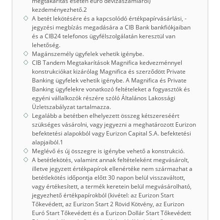
megtakarítás esetén euró devizaszámláról)
kezdeményezhető.2
A betét lekötésére és a kapcsolódó értékpapírvásárlási, -
jegyzési megbízás megadására a CIB Bank bankfiókjaiban
és a CIB24 telefonos ügyfélszolgálatán keresztül van
lehetőség.
Magánszemély ügyfelek vehetik igénybe.
CIB Tandem Megtakarítások Magnifica kedvezménnyel
konstrukciókat kizárólag Magnifica és szerződött Private
Banking ügyfelek vehetik igénybe. A Magnifica és Private
Banking ügyfelekre vonatkozó feltételeket a fogyasztók és
egyéni vállalkozók részére szóló Általános Lakossági
Üzletszabályzat tartalmazza.
Legalább a betétben elhelyezett összeg kétszereséért
szükséges vásárolni, vagy jegyezni a meghatározott Eurizon
befektetési alapokból vagy Eurizon Capital S.A. befektetési
alapjaiból.1
Meglévő és új összegre is igénybe vehető a konstrukció.
A betétlekötés, valamint annak feltételeként megvásárolt,
illetve jegyzett értékpapírok ellenértéke nem származhat a
betétlekötés időpontja előtt 30 napon belül visszaváltott,
vagy értékesített, a termék keretein belül megvásárolható,
jegyezhető értékpapírokból (kivétel: az Eurizon Start
Tőkevédett, az Eurizon Start 2 Rövid Kötvény, az Eurizon
Euró Start Tőkevédett és a Eurizon Dollár Start Tőkevédett