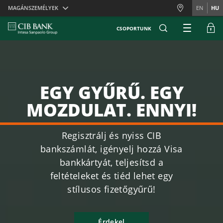
Skiplinks
MAGÁNSZEMÉLYEK
EN
HU
CSOPORTUNK
EGY GYŰRŰ. EGY
MOZDULAT. ENNYI!
Regisztrálj és nyiss CIB
bankszámlát, igényelj hozzá Visa
bankkártyát, teljesítsd a
feltételeket és tiéd lehet egy
stílusos fizetőgyűrű!
Érdekel