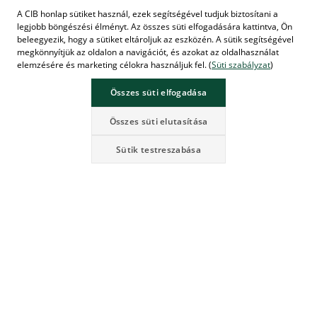
A CIB honlap sütiket használ, ezek segítségével tudjuk biztosítani a
legjobb böngészési élményt. Az összes süti elfogadására kattintva, Ön
beleegyezik, hogy a sütiket eltároljuk az eszközén. A sütik segítségével
megkönnyítjük az oldalon a navigációt, és azokat az oldalhasználat
elemzésére és marketing célokra használjuk fel. (
Süti szabályzat
)
Összes süti elfogadása
Összes süti elutasítása
Sütik testreszabása
CIB SZEMÉLYI KÖLCSÖN
AKÁR 15 MILLIÓ FT-IG