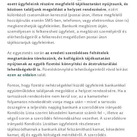
esett ügyfeleink részére megfelelő tájékoztatást nyújtsunk, és
közösen találjunk megoldást a helyzet rendezésére
, ezért
különböző csatornákon keresztül (postai úton, illetve megfelelő
hozzájárulás esetén SMS-ben, telefonon, vagy elektronikus úton is)
megkereshetjük ügyfeleinket. Bankunk megbízott útján,
személyesen is felkeresheti ügyfeleit, a megbízott személyéről és
elérhetőségeiről a felkeresést megelőzően postai úton
tájékoztatjuk ügyfeleinket.
Az egyeztetés során
az eredeti szerződéses feltételek
megtartására törekszünk, de kollégáink tájékoztatást
nyújtanak az egyéb fizetési könnyítési és átstrukturálási
lehetőségekről is.
Fizetéskönnyítési lehetőségeinkről rövid leírást
ezen az oldalon
talál.
Fontos, hogy fizetési nehézségekkel küzdő ügyfeleink bankunkkal
együttműködve találjanak megoldást a helyzet rendezésére. Ha a
tartozások rendezésére nem kerül sor, az a kamatteher
folyamatos növekedését vonja maga után – mivel a tartozás
összegére a teljesítés napjáig bankunk a szerződésre irányadó
Kondíciós Lista szerint késedelmi kamatot számít fel –, illetve az
végső soron a szerződés felmondásához vezethet. A szerződésre
irányadó Kondíciós Listában ügyfeleink részletesen
tájékozódhatnak a bankunk által felszámítható kamat, késedelmi
kamat, díj és egyéb költségek mértékéről. A szerződés