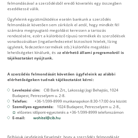
felmondásával a szerződésből eredő követelés egy összegben
esedékessé válik.
Ügyfeleink együttműködése esetén bankunk a szerződés
felmondását követően sem zárkózik el attól, hogy mindkét fél
számára megnyugtató megoldást keressen a tartozás
rendezésére, ezért a különböző típusú termékek és szerződések
vonatkozásában (ingatlanfedezettel biztosított hitelek, lízing
ügyletek, fedezetlen termékek stb.) különféle megoldási
lehetőségeket kínálunk, és a
z elérhető állami programokról is
tájékoztatást nyújtunk.
A szerződés felmondását követően ügyfeleink az alábbi
elérhetőségeken tudnak tájékoztatást kérni:
Levelezési cím:
CIB Bank Zrt., Lakossági Jogi Behajtás, 1024
Budapest, Petrezselyem u. 2-8.
Telefon:
+36-1/399-8999 munkanapokon 8:30-17:00 óra között
Személyes egyeztetés:
1024 Budapest, Petrezselyem u. 2-8.,
előzetes időpont-egyeztetés a +36-1/399-8999 telefonszámon
E-mail:
wohitel@cib.hu
Felhívjuk ügyfeleink figyelmét, hogy a szerződés felmondását