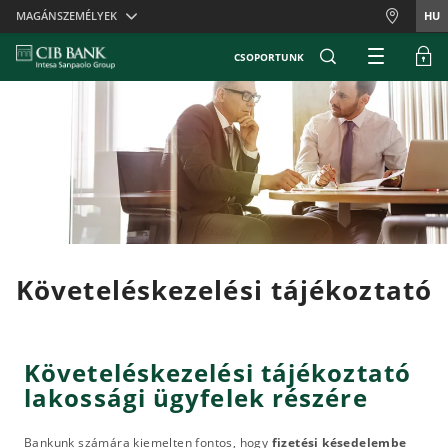
Skiplinks
MAGÁNSZEMÉLYEK
HU
CSOPORTUNK
Követeléskezelési tájékoztató
Követeléskezelési tájékoztató
lakossági ügyfelek részére
Bankunk számára kiemelten fontos, hogy
fizetési késedelembe