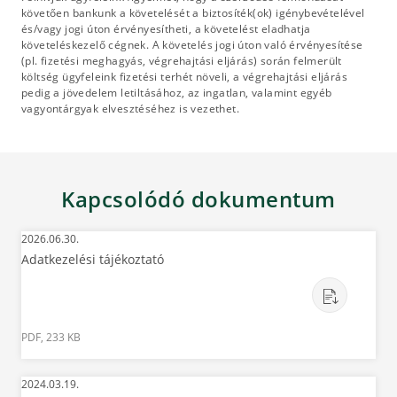
követően bankunk a követelését a biztosíték(ok) igénybevételével
és/vagy jogi úton érvényesítheti, a követelést eladhatja
követeléskezelő cégnek. A követelés jogi úton való érvényesítése
(pl. fizetési meghagyás, végrehajtási eljárás) során felmerült
költség ügyfeleink fizetési terhét növeli, a végrehajtási eljárás
pedig a jövedelem letiltásához, az ingatlan, valamint egyéb
vagyontárgyak elvesztéséhez is vezethet.
Kapcsolódó dokumentum
2026.06.30.
Adatkezelési tájékoztató
PDF, 233 KB
2024.03.19.