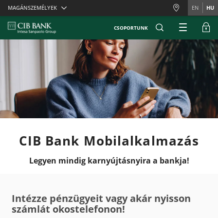
Skiplinks
MAGÁNSZEMÉLYEK
EN
HU
CSOPORTUNK
CIB Bank Mobilalkalmazás
Legyen mindig karnyújtásnyira a bankja!
Intézze pénzügyeit vagy akár nyisson
számlát okostelefonon!