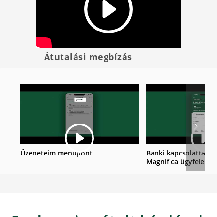
Átutalási megbízás
Üzeneteim menüpont
Banki kapcsolattartó
Magnifica ügyfeleink