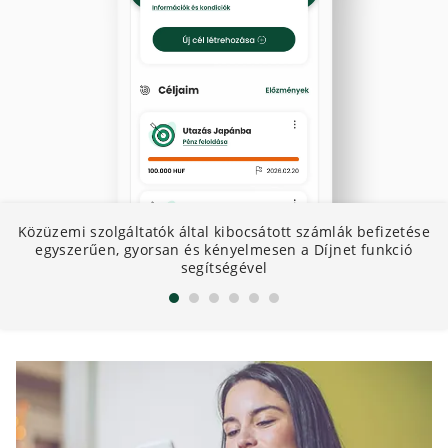
Közüzemi szolgáltatók által kibocsátott számlák befizetése
D
egyszerűen, gyorsan és kényelmesen a Díjnet funkció
segítségével