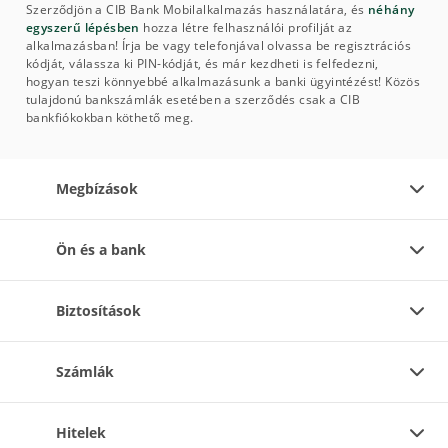
Szerződjön a CIB Bank Mobilalkalmazás használatára, és
néhány
egyszerű lépésben
hozza létre felhasználói profilját az
alkalmazásban! Írja be vagy telefonjával olvassa be regisztrációs
kódját, válassza ki PIN-kódját, és már kezdheti is felfedezni,
hogyan teszi könnyebbé alkalmazásunk a banki ügyintézést! Közös
tulajdonú bankszámlák esetében a szerződés csak a CIB
bankfiókokban köthető meg.
Megbízások
Ön és a bank
Biztosítások
Számlák
Hitelek