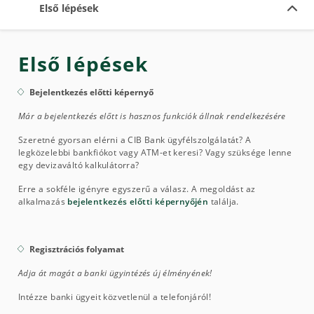
Első lépések
Első lépések
Bejelentkezés előtti képernyő
Már a bejelentkezés előtt is hasznos funkciók állnak rendelkezésére
Szeretné gyorsan elérni a CIB Bank ügyfélszolgálatát? A
legközelebbi bankfiókot vagy ATM-et keresi? Vagy szüksége lenne
egy devizaváltó kalkulátorra?
Erre a sokféle igényre egyszerű a válasz. A megoldást az
alkalmazás
bejelentkezés előtti képernyőjén
találja.
Regisztrációs folyamat
Adja át magát a banki ügyintézés új élményének!
Intézze banki ügyeit közvetlenül a telefonjáról!