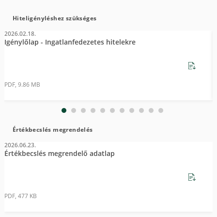
Hiteligényléshez szükséges
2026.02.18.
2
Igénylőlap - Ingatlanfedezetes hitelekre
I
PDF, 9.86 MB
P
Értékbecslés megrendelés
2026.06.23.
Értékbecslés megrendelő adatlap
PDF, 477 KB