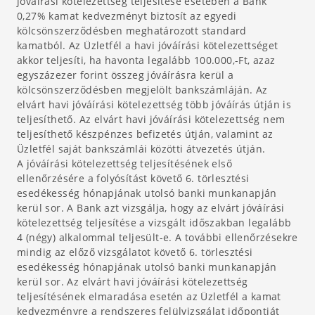
jóváírási kötelezettség teljesítése esetében a Bank
0,27% kamat kedvezményt biztosít az egyedi
kölcsönszerződésben meghatározott standard
kamatból. Az Üzletfél a havi jóváírási kötelezettséget
akkor teljesíti, ha havonta legalább 100.000,-Ft, azaz
egyszázezer forint összeg jóváírásra kerül a
kölcsönszerződésben megjelölt bankszámláján. Az
elvárt havi jóváírási kötelezettség több jóváírás útján is
teljesíthető. Az elvárt havi jóváírási kötelezettség nem
teljesíthető készpénzes befizetés útján, valamint az
Üzletfél saját bankszámlái közötti átvezetés útján.
A jóváírási kötelezettség teljesítésének első
ellenőrzésére a folyósítást követő 6. törlesztési
esedékesség hónapjának utolsó banki munkanapján
kerül sor. A Bank azt vizsgálja, hogy az elvárt jóváírási
kötelezettség teljesítése a vizsgált időszakban legalább
4 (négy) alkalommal teljesült-e. A további ellenőrzésekre
mindig az előző vizsgálatot követő 6. törlesztési
esedékesség hónapjának utolsó banki munkanapján
kerül sor. Az elvárt havi jóváírási kötelezettség
teljesítésének elmaradása esetén az Üzletfél a kamat
kedvezményre a rendszeres felülvizsgálat időpontját