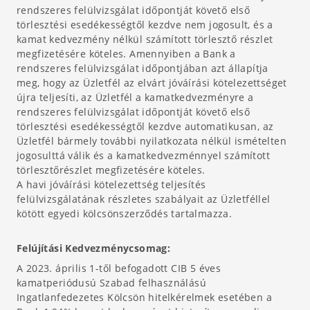
rendszeres felülvizsgálat időpontját követő első
törlesztési esedékességtől kezdve nem jogosult, és a
kamat kedvezmény nélkül számított törlesztő részlet
megfizetésére köteles. Amennyiben a Bank a
rendszeres felülvizsgálat időpontjában azt állapítja
meg, hogy az Üzletfél az elvárt jóváírási kötelezettséget
újra teljesíti, az Üzletfél a kamatkedvezményre a
rendszeres felülvizsgálat időpontját követő első
törlesztési esedékességtől kezdve automatikusan, az
Üzletfél bármely további nyilatkozata nélkül ismételten
jogosulttá válik és a kamatkedvezménnyel számított
törlesztőrészlet megfizetésére köteles.
A havi jóváírási kötelezettség teljesítés
felülvizsgálatának részletes szabályait az Üzletféllel
kötött egyedi kölcsönszerződés tartalmazza.
Felújítási Kedvezménycsomag:
A 2023. április 1-től befogadott CIB 5 éves
kamatperiódusú Szabad felhasználású
Ingatlanfedezetes Kölcsön hitelkérelmek esetében a