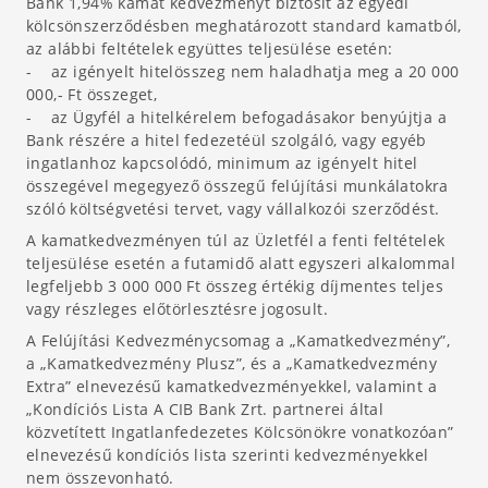
Bank 1,94% kamat kedvezményt biztosít az egyedi
kölcsönszerződésben meghatározott standard kamatból,
az alábbi feltételek együttes teljesülése esetén:
- az igényelt hitelösszeg nem haladhatja meg a 20 000
000,- Ft összeget,
- az Ügyfél a hitelkérelem befogadásakor benyújtja a
Bank részére a hitel fedezetéül szolgáló, vagy egyéb
ingatlanhoz kapcsolódó, minimum az igényelt hitel
összegével megegyező összegű felújítási munkálatokra
szóló költségvetési tervet, vagy vállalkozói szerződést.
A kamatkedvezményen túl az Üzletfél a fenti feltételek
teljesülése esetén a futamidő alatt egyszeri alkalommal
legfeljebb 3 000 000 Ft összeg értékig díjmentes teljes
vagy részleges előtörlesztésre jogosult.
A Felújítási Kedvezménycsomag a „Kamatkedvezmény”,
a „Kamatkedvezmény Plusz”, és a „Kamatkedvezmény
Extra” elnevezésű kamatkedvezményekkel, valamint a
„Kondíciós Lista A CIB Bank Zrt. partnerei által
közvetített Ingatlanfedezetes Kölcsönökre vonatkozóan”
elnevezésű kondíciós lista szerinti kedvezményekkel
nem összevonható.