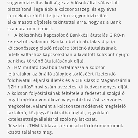
vagyonbiztosítás költsége az Adósok által választott
biztosítónál legalább a kölcsönösszeg, és egy éves
járulékaira kötött, teljes körű vagyonbiztosítás
alkalmazott díjtétele tekintettel arra, hogy az a Bank
számára nem ismert.
• A kölcsönhöz kapcsolódó Bankközi átutalás GIRO-n
keresztüli, valamint Bankon belüli átutalás díja (a
kölcsönösszeg eladó részére történő átutalásának,
hitelkiváltáshoz kapcsolódóan a kiváltott kölcsönt nyújtó
bankhoz történő átutalásának díja).
A THM mutató továbbá tartalmazza a kölcsön
lejáratakor az önálló zálogjog törléséért fizetendő
földhivatali eljárási illeték és a CIB Classic Magánszámla
"JZH nullás" havi számlavezetési díjkedvezményes díját.
A kölcsön folyósításának feltétele a fedezetül szolgáló
ingatlan(ok)ra vonatkozó vagyonbiztosítási szerződés
megkötése, valamint a kölcsönszerződésnek megfelelő
tartalmú, közjegyzői okiratba foglalt, egyoldalú
kötelezettségvállalásról szóló nyilatkozat.
Részletes THM táblázat a kapcsolódó dokumentumok
között található meg.