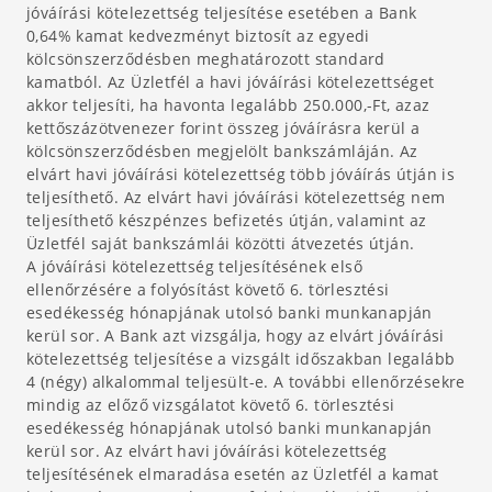
jóváírási kötelezettség teljesítése esetében a Bank
0,64% kamat kedvezményt biztosít az egyedi
kölcsönszerződésben meghatározott standard
kamatból. Az Üzletfél a havi jóváírási kötelezettséget
akkor teljesíti, ha havonta legalább 250.000,-Ft, azaz
kettőszázötvenezer forint összeg jóváírásra kerül a
kölcsönszerződésben megjelölt bankszámláján. Az
elvárt havi jóváírási kötelezettség több jóváírás útján is
teljesíthető. Az elvárt havi jóváírási kötelezettség nem
teljesíthető készpénzes befizetés útján, valamint az
Üzletfél saját bankszámlái közötti átvezetés útján.
A jóváírási kötelezettség teljesítésének első
ellenőrzésére a folyósítást követő 6. törlesztési
esedékesség hónapjának utolsó banki munkanapján
kerül sor. A Bank azt vizsgálja, hogy az elvárt jóváírási
kötelezettség teljesítése a vizsgált időszakban legalább
4 (négy) alkalommal teljesült-e. A további ellenőrzésekre
mindig az előző vizsgálatot követő 6. törlesztési
esedékesség hónapjának utolsó banki munkanapján
kerül sor. Az elvárt havi jóváírási kötelezettség
teljesítésének elmaradása esetén az Üzletfél a kamat