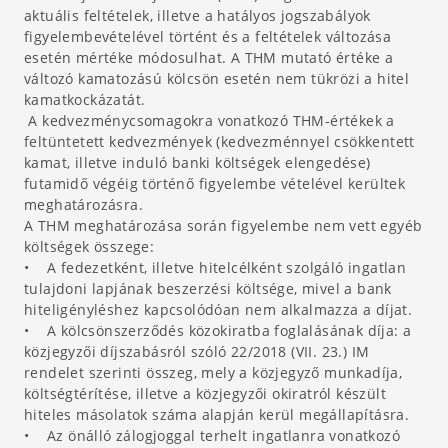
aktuális feltételek, illetve a hatályos jogszabályok
figyelembevételével történt és a feltételek változása
esetén mértéke módosulhat. A THM mutató értéke a
változó kamatozású kölcsön esetén nem tükrözi a hitel
kamatkockázatát.
A kedvezménycsomagokra vonatkozó THM-értékek a
feltüntetett kedvezmények (kedvezménnyel csökkentett
kamat, illetve induló banki költségek elengedése)
futamidő végéig történő figyelembe vételével kerültek
meghatározásra.
A THM meghatározása során figyelembe nem vett egyéb
költségek összege:
• A fedezetként, illetve hitelcélként szolgáló ingatlan
tulajdoni lapjának beszerzési költsége, mivel a bank
hiteligényléshez kapcsolódóan nem alkalmazza a díjat.
• A kölcsönszerződés közokiratba foglalásának díja: a
közjegyzői díjszabásról szóló 22/2018 (VII. 23.) IM
rendelet szerinti összeg, mely a közjegyző munkadíja,
költségtérítése, illetve a közjegyzői okiratról készült
hiteles másolatok száma alapján kerül megállapításra.
• Az önálló zálogjoggal terhelt ingatlanra vonatkozó