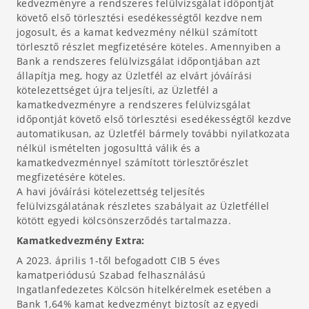
kedvezményre a rendszeres felülvizsgálat időpontját
követő első törlesztési esedékességtől kezdve nem
jogosult, és a kamat kedvezmény nélkül számított
törlesztő részlet megfizetésére köteles. Amennyiben a
Bank a rendszeres felülvizsgálat időpontjában azt
állapítja meg, hogy az Üzletfél az elvárt jóváírási
kötelezettséget újra teljesíti, az Üzletfél a
kamatkedvezményre a rendszeres felülvizsgálat
időpontját követő első törlesztési esedékességtől kezdve
automatikusan, az Üzletfél bármely további nyilatkozata
nélkül ismételten jogosulttá válik és a
kamatkedvezménnyel számított törlesztőrészlet
megfizetésére köteles.
A havi jóváírási kötelezettség teljesítés
felülvizsgálatának részletes szabályait az Üzletféllel
kötött egyedi kölcsönszerződés tartalmazza.
Kamatkedvezmény Extra:
A 2023. április 1-től befogadott CIB 5 éves
kamatperiódusú Szabad felhasználású
Ingatlanfedezetes Kölcsön hitelkérelmek esetében a
Bank 1,64% kamat kedvezményt biztosít az egyedi