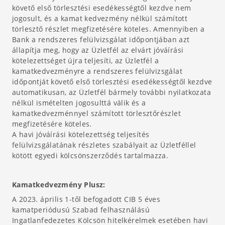
követő első törlesztési esedékességtől kezdve nem
jogosult, és a kamat kedvezmény nélkül számított
törlesztő részlet megfizetésére köteles. Amennyiben a
Bank a rendszeres felülvizsgálat időpontjában azt
állapítja meg, hogy az Üzletfél az elvárt jóváírási
kötelezettséget újra teljesíti, az Üzletfél a
kamatkedvezményre a rendszeres felülvizsgálat
időpontját követő első törlesztési esedékességtől kezdve
automatikusan, az Üzletfél bármely további nyilatkozata
nélkül ismételten jogosulttá válik és a
kamatkedvezménnyel számított törlesztőrészlet
megfizetésére köteles.
A havi jóváírási kötelezettség teljesítés
felülvizsgálatának részletes szabályait az Üzletféllel
kötött egyedi kölcsönszerződés tartalmazza.
Kamatkedvezmény Plusz:
A 2023. április 1-től befogadott CIB 5 éves
kamatperiódusú Szabad felhasználású
Ingatlanfedezetes Kölcsön hitelkérelmek esetében havi