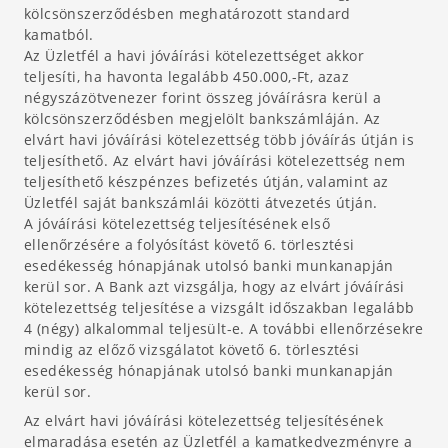
kölcsönszerződésben meghatározott standard
kamatból.
Az Üzletfél a havi jóváírási kötelezettséget akkor
teljesíti, ha havonta legalább 450.000,-Ft, azaz
négyszázötvenezer forint összeg jóváírásra kerül a
kölcsönszerződésben megjelölt bankszámláján. Az
elvárt havi jóváírási kötelezettség több jóváírás útján is
teljesíthető. Az elvárt havi jóváírási kötelezettség nem
teljesíthető készpénzes befizetés útján, valamint az
Üzletfél saját bankszámlái közötti átvezetés útján.
A jóváírási kötelezettség teljesítésének első
ellenőrzésére a folyósítást követő 6. törlesztési
esedékesség hónapjának utolsó banki munkanapján
kerül sor. A Bank azt vizsgálja, hogy az elvárt jóváírási
kötelezettség teljesítése a vizsgált időszakban legalább
4 (négy) alkalommal teljesült-e. A további ellenőrzésekre
mindig az előző vizsgálatot követő 6. törlesztési
esedékesség hónapjának utolsó banki munkanapján
kerül sor.
Az elvárt havi jóváírási kötelezettség teljesítésének
elmaradása esetén az Üzletfél a kamatkedvezményre a