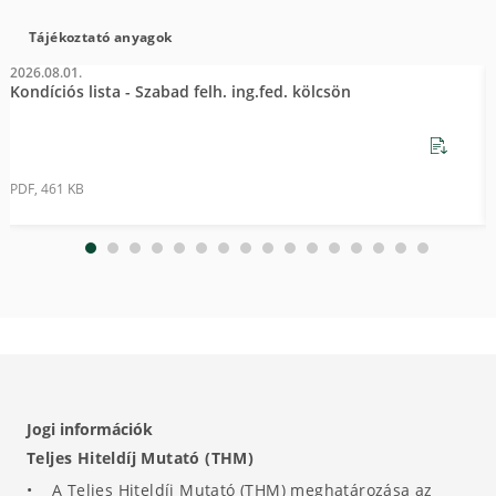
Tájékoztató anyagok
2026.08.01.
2
Kondíciós lista - Szabad felh. ing.fed. kölcsön
R
PDF, 461 KB
P
Jogi információk
Teljes Hiteldíj Mutató (THM)
• A Teljes Hiteldíj Mutató (THM) meghatározása az