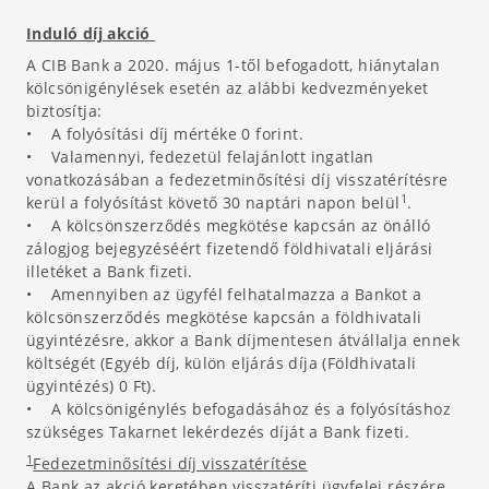
Induló díj akció
A CIB Bank a 2020. május 1-től befogadott, hiánytalan
kölcsönigénylések esetén az alábbi kedvezményeket
biztosítja:
• A folyósítási díj mértéke 0 forint.
• Valamennyi, fedezetül felajánlott ingatlan
vonatkozásában a fedezetminősítési díj visszatérítésre
1
kerül a folyósítást követő 30 naptári napon belül
.
• A kölcsönszerződés megkötése kapcsán az önálló
zálogjog bejegyzéséért fizetendő földhivatali eljárási
illetéket a Bank fizeti.
• Amennyiben az ügyfél felhatalmazza a Bankot a
kölcsönszerződés megkötése kapcsán a földhivatali
ügyintézésre, akkor a Bank díjmentesen átvállalja ennek
költségét (Egyéb díj, külön eljárás díja (Földhivatali
ügyintézés) 0 Ft).
• A kölcsönigénylés befogadásához és a folyósításhoz
szükséges Takarnet lekérdezés díját a Bank fizeti.
1
Fedezetminősítési díj visszatérítése
A Bank az akció keretében visszatéríti ügyfelei részére