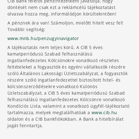
CIB Bank felelős pénzintézetként javasolja, hogy
döntését nem csak ezt a reklámcélú tájékoztatást
olvasva hozza meg, informálódjon körültekintően!
A pénznek ára van! Számoljon, mielőtt hitelt vesz fel!
További segítség:
www.mnb.hu/penzugyinavigator
A tájékoztatás nem teljes körű. A CIB 5 éves
kamatperiódusú Szabad felhasználású
Ingatlanfedezetes Kölcsönokre vonatkozó részletes
feltételeket a fogyasztók és egyéni vállalkozók részére
szóló Általános Lakossági Üzletszabályzat, a fogyasztók
részére szóló Ingatlanfedezettel biztosított hitel- és
kölcsönszerződésekre vonatkozó Különös
Üzletszabályzat, a CIB 5 éves kamatperiódusú Szabad
felhasználású Ingatlanfedezetes Kölcsönre vonatkozó
Kondíciós Lista, valamint a vonatkozó ügyfél-tájékoztató
tartalmazza, melyek megtalálhatóak a
www.cib.hu
oldalon és a CIB bankfiókokban. A Bank a hitelbírálat
jogát fenntartja.