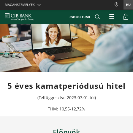
Skiplinks
MAGÁNSZEMÉLYEK
HU
CSOPORTUNK
5 éves kamatperiódusú hitel
(Felfüggesztve 2023.07.01-től)
THM: 10,55-12,72%
Előnyök