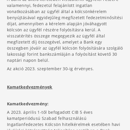
valamennyi, fedezetül felajánlott ingatlan
vonatkozásában az ügyfél által a kölcsönkérelem
benyújtásával egyidejűleg megfizetett fedezetminősítési
díjat, amennyiben a kérelem alapján jóváhagyott
kölcsön az ügyfél részére folyósításra kerül. A
visszatérítés összege megegyezik az ügyfél által
megfizetett díj összegével, amelyet a Bank egy
összegben jóváír az ügyfél kölcsön folyósítására szolgáló
lakossági forint bankszámláján a folyósítást követő 30
naptári napon belül.
Az akció 2023. szeptember 30-ig érvényes.
Kamatkedvezmények
Kamatkedvezmény:
A 2023. április 1-től befogadott CIB 5 éves
kamatperiódusú Szabad felhasználású
Ingatlanfedezetes Kölcsön hitelkérelmek esetében havi