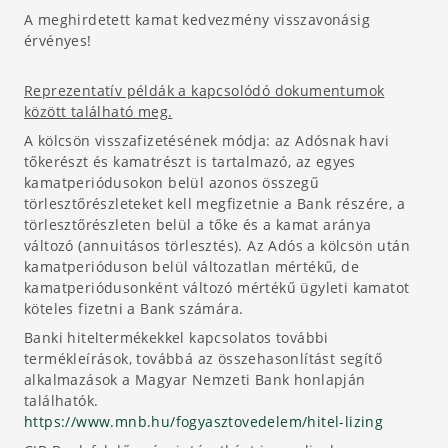
A meghirdetett kamat kedvezmény visszavonásig
érvényes!
Reprezentatív példák a kapcsolódó dokumentumok
között található meg.
A kölcsön visszafizetésének módja: az Adósnak havi
tőkerészt és kamatrészt is tartalmazó, az egyes
kamatperiódusokon belül azonos összegű
törlesztőrészleteket kell megfizetnie a Bank részére, a
törlesztőrészleten belül a tőke és a kamat aránya
változó (annuitásos törlesztés). Az Adós a kölcsön után
kamatperióduson belül változatlan mértékű, de
kamatperiódusonként változó mértékű ügyleti kamatot
köteles fizetni a Bank számára.
Banki hiteltermékekkel kapcsolatos további
termékleírások, továbbá az összehasonlítást segítő
alkalmazások a Magyar Nemzeti Bank honlapján
találhatók.
https://www.mnb.hu/fogyasztovedelem/hitel-lizing