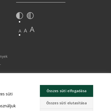
A
A
A
ények
-
Összes süti elfogadása
es süti
Összes süti elutasítása
asználjuk