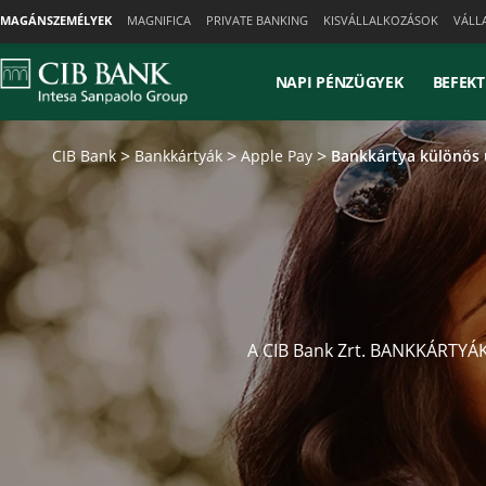
Skiplinks
MAGÁNSZEMÉLYEK
MAGNIFICA
PRIVATE BANKING
KISVÁLLALKOZÁSOK
VÁLL
NAPI PÉNZÜGYEK
BEFEKT
CIB Bank
Bankkártyák
Apple Pay
Bankkártya különös ü
A CIB Bank Zrt. BANKKÁRTY