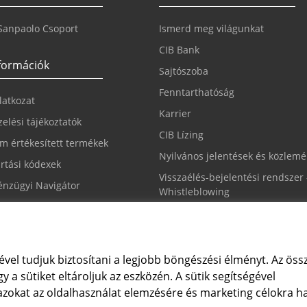
 Sanpaolo Csoport
Ismerd meg világunkat
CIB Bank
nformációk
Sajtószoba
Fenntarthatóság
ilatkozat
Karrier
elési tájékoztatók
CIB Lízing
m értékesített termékek
Nyilvános jelentések és közlem
rtási kódexek
Visszaélés-bejelentési rendszer 
nzügyi Navigátor
Whistleblowing
állítások módosítása
ével tudjuk biztosítani a legjobb böngészési élményt. Az össz
y a sütiket eltároljuk az eszközén. A sütik segítségével
ügyfélszolgálat
 azokat az oldalhasználat elemzésére és marketing célokra h
 4 242 242