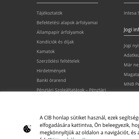
Tájékoztatók
Intesa
Befektetési alapok árfolyamai
Jogi i
Állampapír árfolyamok
Kondíciók és díjak
Jogi ny
Kamatok
Adatkez
Szerződési feltételek
Már ne
Hirdetmények
Magata
Banki órarend
MNB Pé
Pénztári Szolgáltatások – Pénztári
Süti be
nyomtatványok
CIB PSD2 API
A CIB honlap sütiket használ, ezek segítség
elfogadására kattintva, Ön beleegyezik, hog
Írjon nekünk
CIB24 
megkönnyítjük az oldalon a navigációt, és
cib@cib.hu
(+36 1)