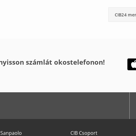
CIB24 me
 nyisson számlát okostelefonon!
 Sanpaolo
CIB Csoport