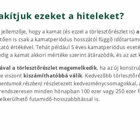
akítjuk ezeket a hiteleket?
ellemzője, hogy a kamat (és ezzel a törlesztőrészlet is)
a
vetően is csak a kamatperiódus hosszától függő időtart
tó értékével. Tehát például 5 éves kamatperiódus esetén
ig a kamat akkori mértéke szerint átárazódik, és az azt 
sával a törlesztőrészlet megemelkedik
, ha az új konst
se viszont
kiszámíthatóbbá válik
. Kedvezőbb törlesztőré
umentumok részben)
részletezett kedvezménycsomagokkal, a
 rendszeresen minden hónapban 100 ezer vagy 250 ezer for
elkerülhető futamidő-hosszabbítással is.