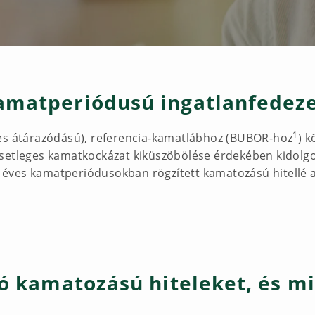
amatperiódusú ingatlanfedezet
1
ves átárazódású), referencia-kamatlábhoz (BUBOR-hoz
) k
esetleges kamatkockázat kiküszöbölése érdekében kidolg
10 éves kamatperiódusokban rögzített kamatozású hitellé al
zó kamatozású hiteleket, és mi