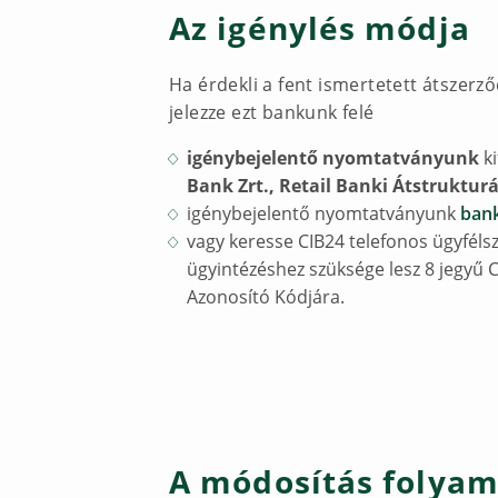
Az igénylés módja
Ha érdekli a fent ismertetett átszerz
jelezze ezt bankunk felé
igénybejelentő nyomtatványunk
k
Bank Zrt., Retail Banki Átstrukturá
igénybejelentő nyomtatványunk
bank
vagy keresse CIB24 telefonos ügyfél
ügyintézéshez szüksége lesz 8 jegyű 
Azonosító Kódjára.
A módosítás folya