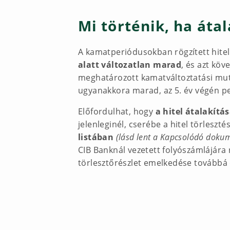
Mi történik, ha átal
A kamatperiódusokban rögzített hitel j
alatt változatlan marad
, és azt kö
meghatározott kamatváltoztatási muta
ugyanakkora marad, az 5. év végén ped
Előfordulhat, hogy
a hitel átalakítá
jelenleginél, cserébe a hitel törleszté
listában
(lásd lent a Kapcsolódó dok
CIB Banknál vezetett folyószámlájára
törlesztőrészlet emelkedése továbbá 