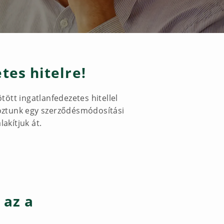
es hitelre!
ötött ingatlanfedezetes hitellel
oztunk egy szerződésmódosítási
akítjuk át.
 az a