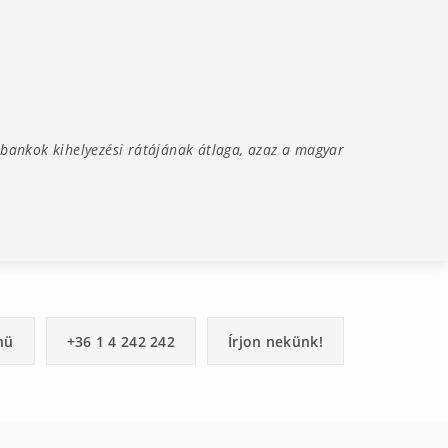
 bankok kihelyezési rátájának átlaga, azaz a magyar
nü
+36 1 4 242 242
Írjon nekünk!