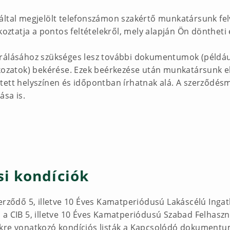
által megjelölt telefonszámon szakértő munkatársunk felv
koztatja a pontos feltételekről, mely alapján Ön döntheti e
írálásához szükséges lesz további dokumentumok (például
tkozatok) bekérése. Ezek beérkezése után munkatársunk e
tett helyszínen és időpontban írhatnak alá. A szerződés
ása is.
i kondíciók
zerződő 5, illetve 10 Éves Kamatperiódusú Lakáscélú Inga
 a CIB 5, illetve 10 Éves Kamatperiódusú Szabad Felhasz
ekre vonatkozó kondíciós listák a Kapcsolódó dokumentum