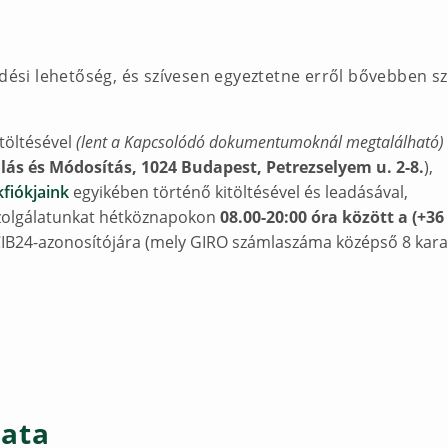
ődési lehetőség, és szívesen egyeztetne erről bővebben s
itöltésével
(lent a Kapcsolódó dokumentumoknál megtalálható)
lás és Módosítás, 1024 Budapest, Petrezselyem u. 2-8.
),
fiókjaink
egyikében történő kitöltésével és leadásával,
szolgálatunkat hétköznapokon
08.00-20:00 óra között a (+36
CIB24-azonosítójára (mely GIRO számlaszáma középső 8 karak
mata