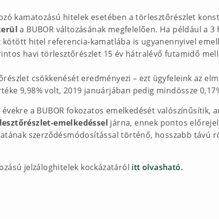
tozó kamatozású hitelek esetében a törlesztőrészlet kons
kerül
a BUBOR változásának megfelelően. Ha például a 3 
kötött hitel referencia-kamatlába is ugyanennyivel emel
ntos havi törlesztőrészlet 15 év hátralévő futamidő mell
részlet csökkenését eredményezi – ezt ügyfeleink az elm
téke 9,98% volt, 2019 januárjában pedig mindössze 0,17
 évekre a BUBOR fokozatos emelkedését valószínűsítik, a
lesztőrészlet-emelkedéssel
járna, ennek pontos előrejel
matának szerződésmódosítással történő, hosszabb távú rö
ozású jelzáloghitelek kockázatáról
itt olvasható.