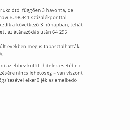
trukciótól függően 3 havonta, de
havi BUBOR 1 százalékponttal
kedik a következő 3 hónapban, tehát
ett az átárazódás után 64 295
últ években meg is tapasztalhatták.
%.
mi az ehhez kötött hitelek esetében
zésére nincs lehetőség – van viszont
gzítésével elkerüljék az emelkedő