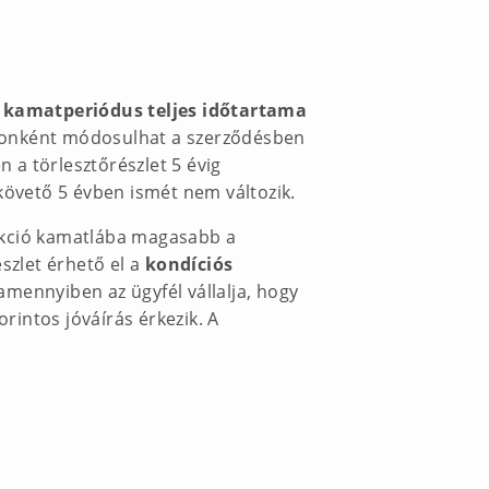
 kamatperiódus teljes időtartama
amonként módosulhat a szerződésben
 a törlesztőrészlet 5 évig
követő 5 évben ismét nem változik.
rukció kamatlába magasabb a
szlet érhető el a
kondíciós
mennyiben az ügyfél vállalja, hogy
intos jóváírás érkezik. A