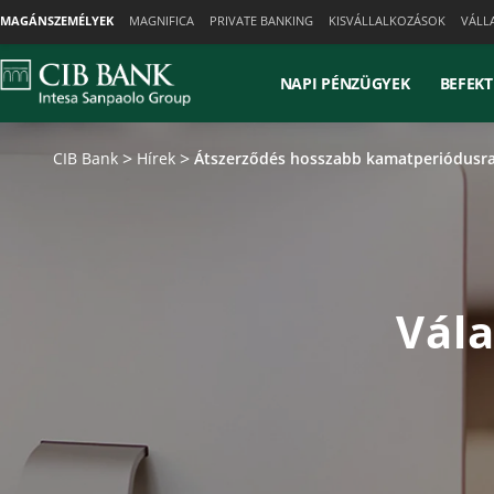
Skiplinks
MAGÁNSZEMÉLYEK
MAGNIFICA
PRIVATE BANKING
KISVÁLLALKOZÁSOK
VÁLL
NAPI PÉNZÜGYEK
BEFEKT
CIB Bank
Hírek
Átszerződés hosszabb kamatperiódusr
Vála