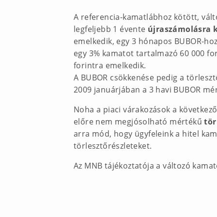
A referencia-kamatlábhoz kötött, vál
legfeljebb 1 évente
újraszámolásra 
emelkedik, egy 3 hónapos BUBOR-hoz 
egy 3% kamatot tartalmazó 60 000 fori
forintra emelkedik.
A BUBOR csökkenése pedig a törlesztő
2009 januárjában a 3 havi BUBOR mér
Noha a piaci várakozások a következő
előre nem megjósolható mértékű
tör
arra mód, hogy ügyfeleink a hitel ka
törlesztőrészleteket.
Az MNB tájékoztatója a változó kamat