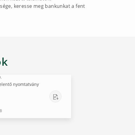
ősége, keresse meg bankunkat a fent
ok
.
elentő nyomtatvány
KB