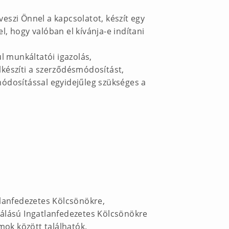
eszi Önnel a kapcsolatot, készít egy
l, hogy valóban el kívánja-e indítani
 munkáltatói igazolás,
lkészíti a szerződésmódosítást,
módosítással egyidejűleg szükséges a
tlanfedezetes Kölcsönökre,
nálású Ingatlanfedezetes Kölcsönökre
ok között találhatók.