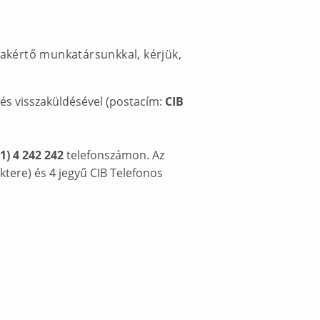
zakértő munkatársunkkal, kérjük,
és visszaküldésével (postacím:
CIB
 1) 4 242 242
telefonszámon. Az
tere) és 4 jegyű CIB Telefonos