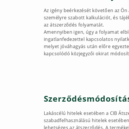
Az igény beérkezését követően az Ön 
személyre szabott kalkulációt, és tájé
az átszerződés folyamatát.
Amennyiben igen, úgy a folyamat elb
ingatlanfedezettel kapcsolatos nyila
melyet jóváhagyás után előre egyezte
kapcsolódó közjegyzői okirat módosít
Szerződésmódosítás
Lakáscélú hitelek esetében a CIB Áts
szabadfelhasználású hitelek esetében
lehetséges az átszerződés. A termék