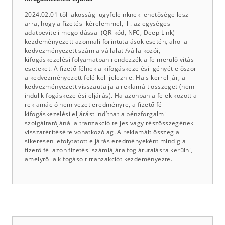
2024.02.01-től lakossági ügyfeleinknek lehetősége lesz
arra, hogy a fizetési kérelemmel, ill. az egységes
adatbeviteli megoldással (QR-kód, NFC, Deep Link)
kezdeményezett azonnali forintutalások esetén, ahol a
kedvezményezett számla vállalati/vállalkozói,
kifogáskezelési folyamatban rendezzék a felmerülő vitás
eseteket. A fizető félnek a kifogáskezelési igényét először
a kedvezményezett felé kell jeleznie. Ha sikerrel jár, a
kedvezményezett visszautalja a reklamált összeget (nem
indul kifogáskezelési eljárás). Ha azonban a felek között a
reklamáció nem vezet eredményre, a fizető fél
kifogáskezelési eljárást indíthat a pénzforgalmi
szolgáltatójánál a tranzakció teljes vagy részösszegének
visszatérítésére vonatkozólag. A reklamált összeg a
sikeresen lefolytatott eljárás eredményeként mindig a
fizető fél azon fizetési számlájára fog átutalásra kerülni,
amelyről a kifogásolt tranzakciót kezdeményezte.