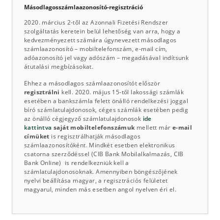
Másodlagosszámlaazonosító-regisztráció
2020. március 2-től az Azonnali Fizetési Rendszer
szolgáltatás keretein belül lehetőség van arra, hogy a
kedvezményezett számára úgynevezett másodlagos
számlaazonosító – mobiltelefonszám, e-mail cím,
adóazonosító jel vagy adószám – megadásával indítsunk
átutalási megbízásokat.
Ehhez a másodlagos számlaazonosítót először
regisztrálni
kell. 2020. május 15-től lakossági számlák
esetében a bankszámla felett önálló rendelkezési joggal
bíró számlatulajdonosok, céges számlák esetében pedig
az önálló cégjegyző számlatulajdonosok
ide
kattintva
saját mobiltelefonszámuk
mellett már
e-mail
címüket
is regisztrálhatják másodlagos
számlaazonosítóként. Mindkét esetben elektronikus
csatorna szerződéssel (CIB Bank Mobilalkalmazás, CIB
Bank Online) is rendelkezniük kell a
számlatulajdonosoknak. Amennyiben böngészőjének
nyelvi beállítása magyar, a regisztrációs felületet
magyarul, minden más esetben angol nyelven éri el.