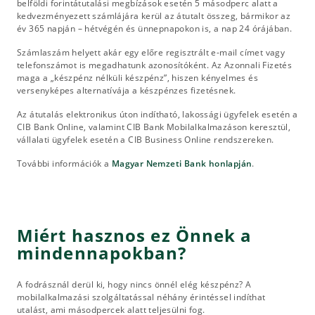
belföldi forintátutalási megbízások esetén 5 másodperc alatt a
kedvezményezett számlájára kerül az átutalt összeg, bármikor az
év 365 napján – hétvégén és ünnepnapokon is, a nap 24 órájában.
Számlaszám helyett akár egy előre regisztrált e-mail címet vagy
telefonszámot is megadhatunk azonosítóként. Az Azonnali Fizetés
maga a „készpénz nélküli készpénz”, hiszen kényelmes és
versenyképes alternatívája a készpénzes fizetésnek.
Az átutalás elektronikus úton indítható, lakossági ügyfelek esetén a
CIB Bank Online, valamint CIB Bank Mobilalkalmazáson keresztül,
vállalati ügyfelek esetén a CIB Business Online rendszereken.
További információk a
Magyar Nemzeti Bank honlapján
.
Miért hasznos ez Önnek a
mindennapokban?
A fodrásznál derül ki, hogy nincs önnél elég készpénz? A
mobilalkalmazási szolgáltatással néhány érintéssel indíthat
utalást, ami másodpercek alatt teljesülni fog.