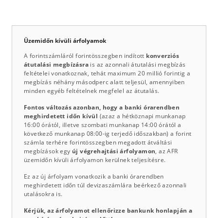
Üzemidőn kívüli árfolyamok
A forintszámláról forintösszegben indított
konverziós
átutalási megbízásra
is az azonnali átutalási megbízás
feltételei vonatkoznak, tehát maximum 20 millió forintig a
megbízás néhány másodperc alatt teljesül, amennyiben
minden egyéb feltételnek megfelel az átutalás.
Fontos változás azonban, hogy a banki órarendben
meghirdetett időn kívül
(azaz a hétköznapi munkanap
16:00 órától, illetve szombati munkanap 14:00 órától a
következő munkanap 08:00-ig terjedő időszakban) a forint
számla terhére forintösszegben megadott átváltási
megbízások egy
új végrehajtási árfolyamon
, az AFR
üzemidőn kívüli árfolyamon kerülnek teljesítésre.
Ez az új árfolyam vonatkozik a banki órarendben
meghirdetett időn túl devizaszámlára beérkező azonnali
utalásokra is.
Kérjük, az árfolyamot ellenőrizze bankunk honlapján a