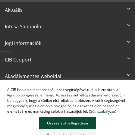
Aktuális
Intesa Sanpaolo
Jogi információk
CIB Csoport
Akadálymentes weboldal
A CIB honlap sütiket használ, ezek segítségével tudjuk biztosítani a
Írjon nekünk
CIB24 ügyfélszolgálat
legjobb böngészési élményt. Az összes süti elfogadására kattintva, Ön
cib@cib.hu
(+36 1) 4 242 242
beleegyezik, hogy a sütiket eltároljuk az eszközén. A sütik segítségével
megkönnyítjük az oldalon a navigációt, és azokat az oldalhasználat
elemzésére és marketing célokra használjuk fel. (
Süti szabályzat
)
Összes süti elfogadása
A képek MI által generáltak.