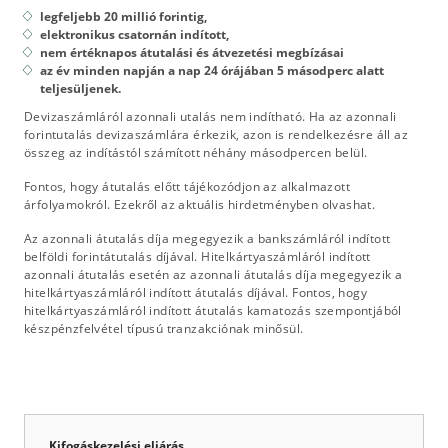
legfeljebb 20 millió forintig,
elektronikus csatornán indított,
nem értéknapos átutalási és átvezetési megbízásai
az év minden napján a nap 24 órájában 5 másodperc alatt
teljesüljenek.
Devizaszámláról azonnali utalás nem indítható. Ha az azonnali
forintutalás devizaszámlára érkezik, azon is rendelkezésre áll az
összeg az indítástól számított néhány másodpercen belül.
Fontos, hogy átutalás előtt tájékozódjon az alkalmazott
árfolyamokról. Ezekről az aktuális hirdetményben olvashat.
Az azonnali átutalás díja megegyezik a bankszámláról indított
belföldi forintátutalás díjával. Hitelkártyaszámláról indított
azonnali átutalás esetén az azonnali átutalás díja megegyezik a
hitelkártyaszámláról indított átutalás díjával. Fontos, hogy
hitelkártyaszámláról indított átutalás kamatozás szempontjából
készpénzfelvétel típusú tranzakciónak minősül.
Kifogáskezelési eljárás