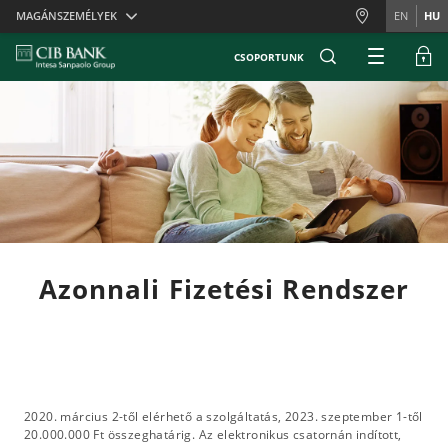
Skiplinks
MAGÁNSZEMÉLYEK
EN
HU
CSOPORTUNK
Azonnali Fizetési Rendszer
2020. március 2-től elérhető a szolgáltatás, 2023. szeptember 1-től
20.000.000 Ft összeghatárig. Az elektronikus csatornán indított,