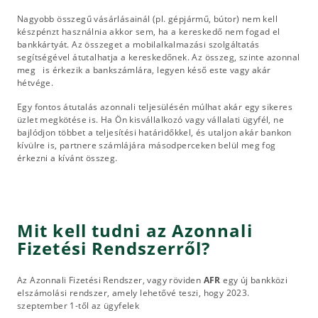
Nagyobb összegű vásárlásainál (pl. gépjármű, bútor) nem kell
készpénzt használnia akkor sem, ha a kereskedő nem fogad el
bankkártyát. Az összeget a mobilalkalmazási szolgáltatás
segítségével átutalhatja a kereskedőnek. Az összeg, szinte azonnal
meg is érkezik a bankszámlára, legyen késő este vagy akár
hétvége.
Egy fontos átutalás azonnali teljesülésén múlhat akár egy sikeres
üzlet megkötése is. Ha Ön kisvállalkozó vagy vállalati ügyfél, ne
bajlódjon többet a teljesítési határidőkkel, és utaljon akár bankon
kívülre is, partnere számlájára másodperceken belül meg fog
érkezni a kívánt összeg.
Mit kell tudni az Azonnali
Fizetési Rendszerről?
Az Azonnali Fizetési Rendszer, vagy röviden
AFR
egy új bankközi
elszámolási rendszer, amely lehetővé teszi, hogy 2023.
szeptember 1-től az ügyfelek