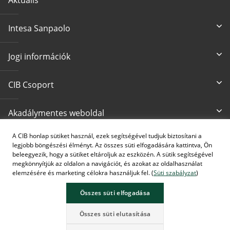
Intesa Sanpaolo
Jogi információk
CIB Csoport
Akadálymentes weboldal
A CIB honlap sütiket használ, ezek segítségével tudjuk biztosítani a
Írjon nekünk
CIB24 ügyfélszolgálat
legjobb böngészési élményt. Az összes süti elfogadására kattintva, Ön
cib@cib.hu
(+36 1) 4 242 242
beleegyezik, hogy a sütiket eltároljuk az eszközén. A sütik segítségével
megkönnyítjük az oldalon a navigációt, és azokat az oldalhasználat
elemzésére és marketing célokra használjuk fel. (
Süti szabályzat
)
Összes süti elfogadása
A képek MI által generáltak.
Összes süti elutasítása