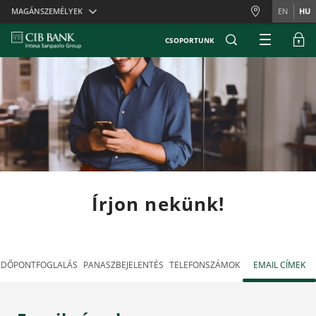
Skiplinks
MAGÁNSZEMÉLYEK
EN
HU
CSOPORTUNK
Írjon nekünk!
IDŐPONTFOGLALÁS
PANASZBEJELENTÉS
TELEFONSZÁMOK
EMAIL CÍMEK