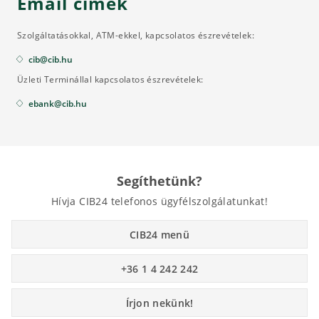
Email címek
Szolgáltatásokkal, ATM-ekkel, kapcsolatos észrevételek:
cib@cib.hu
Üzleti Terminállal kapcsolatos észrevételek:
ebank@cib.hu
Segíthetünk?
Hívja CIB24 telefonos ügyfélszolgálatunkat!
CIB24 menü
+36 1 4 242 242
Írjon nekünk!