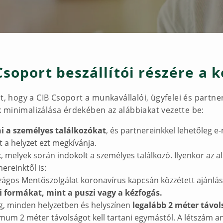
Csoport beszállítói részére a
at, hogy a CIB Csoport a munkavállalói, ügyfelei és partn
 minimalizálása érdekében az alábbiakat vezette be:
i a személyes találkozókat
, és partnereinkkel lehetőleg e
 a helyzet ezt megkívánja.
melyek során indokolt a személyes találkozó. Ilyenkor az al
ereinktől is:
gos Mentőszolgálat koronavírus kapcsán közzétett ajánlás
 formákat, mint a puszi vagy a kézfogás.
g, minden helyzetben és helyszínen
legalább 2 méter távo
um 2 méter távolságot kell tartani egymástól. A létszám ann