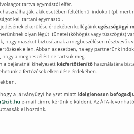
volságot tartva egymástól elfér.
 használhatják, akik esetében feltétlenül indokolt (pl. mert
ságot kell tartani egymástól.
erjedésének elkerülése érdekében kollégáink
egészségügyi 
rtnerünknek olyan légúti tünetei (köhögés vagy tüsszögés) v
ják, hogy maszkot biztosítanak a megbeszélésen résztvevők
fertőzések ellen. Abban az esetben, ha egy partnerünk indok
ot, hogy a megbeszélést ne tartsuk meg.
 a bejáratnál kihelyezett
kézfertőtlenítő
használatára bízt
tehetünk a fertőzések elkerülése érdekében.
iekben.
, hogy a járványügyi helyzet miatt
ideiglenesen befogadj
n@cib.hu
e-mail címre kérünk elküldeni. Az ÁFA-levonható
juttassák el hozzánk.