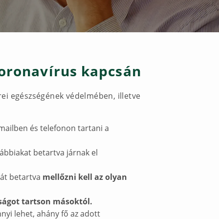
 koronavírus kapcsán
erei egészségének védelmében, illetve
-mailben és telefonon tartani a
ábbiakat betartva járnak el
át betartva
mellőzni kell az olyan
lságot tartson másoktól.
yi lehet, ahány fő az adott