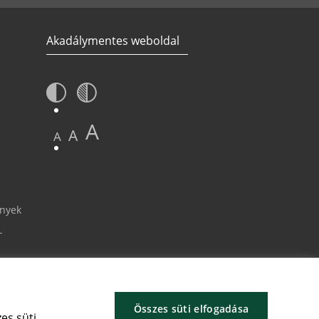
Akadálymentes weboldal
A
A
A
ények
-
Összes süti elfogadása
es süti