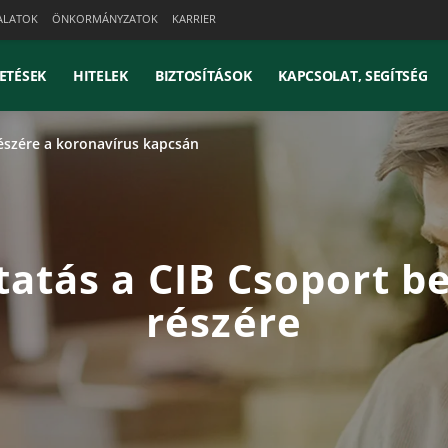
ALATOK
ÖNKORMÁNYZATOK
KARRIER
ETÉSEK
HITELEK
BIZTOSÍTÁSOK
KAPCSOLAT, SEGÍTSÉG
részére a koronavírus kapcsán
atás a CIB Csoport be
részére