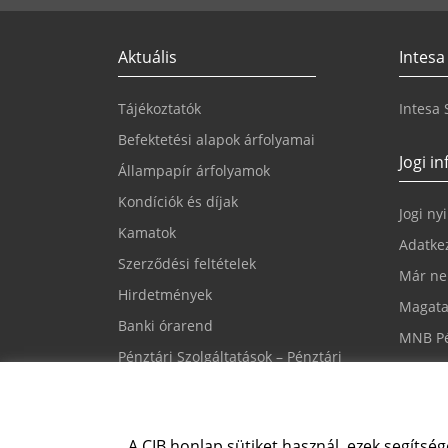
Aktuális
Intesa
Tájékoztatók
Intesa
Befektetési alapok árfolyamai
Jogi i
Állampapír árfolyamok
Kondíciók és díjak
Jogi ny
Kamatok
Adatkez
Szerződési feltételek
Már ne
Hirdetmények
Magata
Banki órarend
MNB Pé
Pénztári Szolgáltatások – Pénztári
Süti be
nyomtatványok
CIB PSD2 API
A CIB honlap sütiket használ, ezek segítség