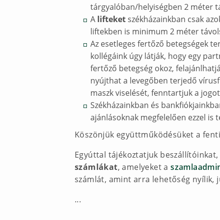
tárgyalóban/helyiségben 2 méter tá
A
lifteket
székházainkban csak azok
liftekben is minimum 2 méter távol
Az esetleges fertőző betegségek t
kollégáink úgy látják, hogy egy pa
fertőző betegség okoz, felajánlhat
nyújthat a levegőben terjedő vírus
maszk viselését, fenntartjuk a jog
Székházainkban és bankfiókjainkban
ajánlásoknak megfelelően ezzel is 
Köszönjük együttműködésüket a fent
Egyúttal tájékoztatjuk beszállítóinkat
számlákat
, amelyeket a
szamlaadmi
számlát, amint arra lehetőség nyílik, 
...