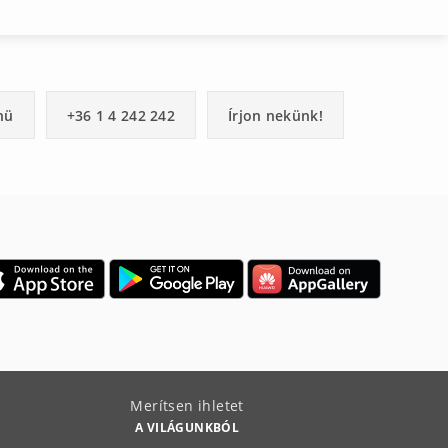
nü
+36 1 4 242 242
Írjon nekünk!
Merítsen ihletet
A VILÁGUNKBÓL