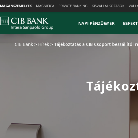
Skiplinks
MAGÁNSZEMÉLYEK
MAGNIFICA
PRIVATE BANKING
KISVÁLLALKOZÁSOK
VÁLL
NAPI PÉNZÜGYEK
BEFEKT
CIB Bank
Hírek
Tájékoztatás a CIB Csoport beszállítói 
Tájékozt