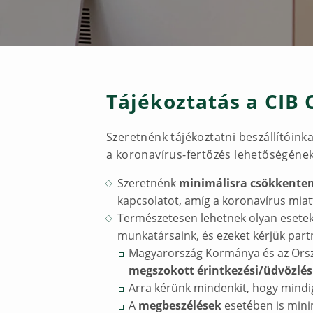
Tájékoztatás a CIB 
Szeretnénk tájékoztatni beszállítóink
a koronavírus-fertőzés lehetőségének
Szeretnénk
minimálisra csökkenten
kapcsolatot, amíg a koronavírus miatt
Természetesen lehetnek olyan esetek, 
munkatársaink, és ezeket kérjük partn
Magyarország Kormánya és az Orszá
megszokott érintkezési/üdvözlési
Arra kérünk mindenkit, hogy mindi
A
megbeszélések
esetében is minim