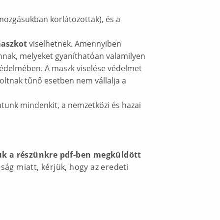
 mozgásukban korlátozottak), és a
maszkot
viselhetnek. Amennyiben
annak, melyeket gyaníthatóan valamilyen
 védelmében. A maszk viselése védelmet
oltnak tűnő esetben nem vállalja a
atunk mindenkit, a nemzetközi és hazai
uk a részünkre pdf-ben megküldött
ság miatt, kérjük, hogy az eredeti