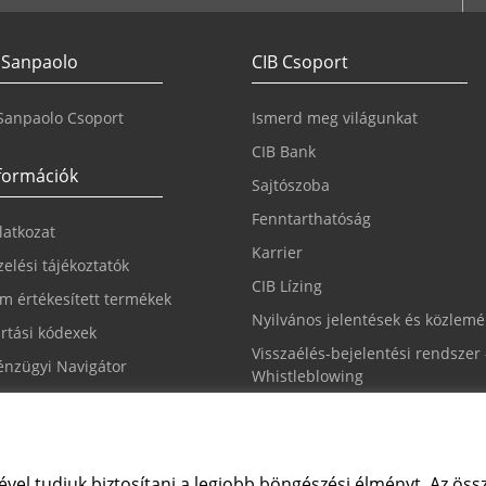
 Sanpaolo
CIB Csoport
 Sanpaolo Csoport
Ismerd meg világunkat
CIB Bank
nformációk
Sajtószoba
Fenntarthatóság
ilatkozat
Karrier
elési tájékoztatók
CIB Lízing
m értékesített termékek
Nyilvános jelentések és közlem
rtási kódexek
Visszaélés-bejelentési rendszer 
nzügyi Navigátor
Whistleblowing
állítások módosítása
ével tudjuk biztosítani a legjobb böngészési élményt. Az össz