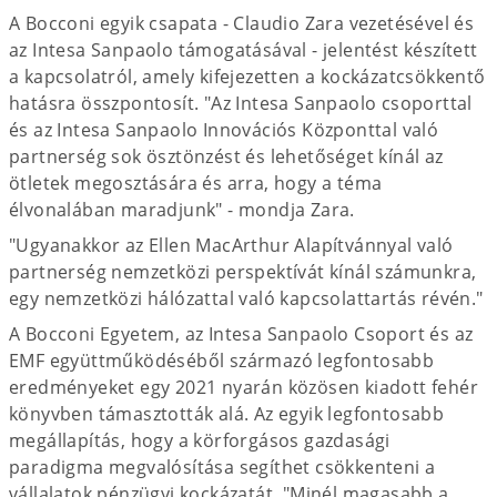
A Bocconi egyik csapata - Claudio Zara vezetésével és
az Intesa Sanpaolo támogatásával - jelentést készített
a kapcsolatról, amely kifejezetten a kockázatcsökkentő
hatásra összpontosít. "Az Intesa Sanpaolo csoporttal
és az Intesa Sanpaolo Innovációs Központtal való
partnerség sok ösztönzést és lehetőséget kínál az
ötletek megosztására és arra, hogy a téma
élvonalában maradjunk" - mondja Zara.
"Ugyanakkor az Ellen MacArthur Alapítvánnyal való
partnerség nemzetközi perspektívát kínál számunkra,
egy nemzetközi hálózattal való kapcsolattartás révén."
A Bocconi Egyetem, az Intesa Sanpaolo Csoport és az
EMF együttműködéséből származó legfontosabb
eredményeket egy 2021 nyarán közösen kiadott fehér
könyvben támasztották alá. Az egyik legfontosabb
megállapítás, hogy a körforgásos gazdasági
paradigma megvalósítása segíthet csökkenteni a
vállalatok pénzügyi kockázatát. "Minél magasabb a