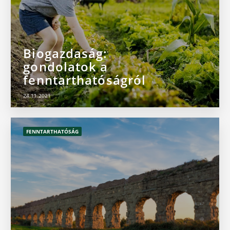
Biogazdaság:
gondolatok a
fenntarthatóságról
24.11.2021
FENNTARTHATÓSÁG