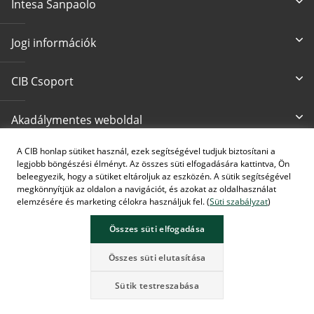
Intesa Sanpaolo
Jogi információk
CIB Csoport
Akadálymentes weboldal
A CIB honlap sütiket használ, ezek segítségével tudjuk biztosítani a
Írjon nekünk
CIB24 ügyfélszolgálat
legjobb böngészési élményt. Az összes süti elfogadására kattintva, Ön
cib@cib.hu
(+36 1) 4 242 242
beleegyezik, hogy a sütiket eltároljuk az eszközén. A sütik segítségével
megkönnyítjük az oldalon a navigációt, és azokat az oldalhasználat
elemzésére és marketing célokra használjuk fel. (
Süti szabályzat
)
Összes süti elfogadása
A képek MI által generáltak.
Összes süti elutasítása
Sütik testreszabása