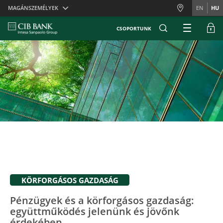
Skiplinks
MAGÁNSZEMÉLYEK
EN
HU
CSOPORTUNK
KÖRFORGÁSOS GAZDASÁG
Pénzügyek és a körforgásos gazdaság:
együttműködés jelenünk és jövőnk
érdekében