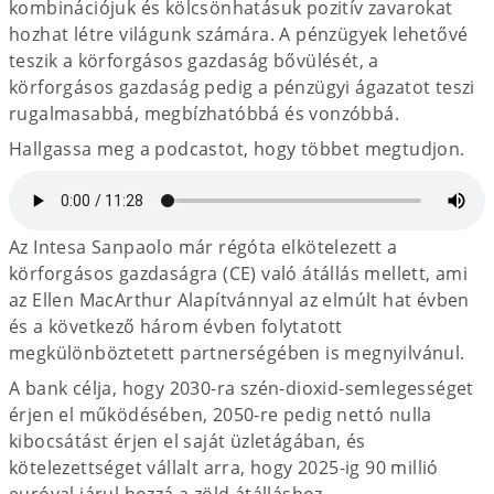
kombinációjuk és kölcsönhatásuk pozitív zavarokat
hozhat létre világunk számára. A pénzügyek lehetővé
teszik a körforgásos gazdaság bővülését, a
körforgásos gazdaság pedig a pénzügyi ágazatot teszi
rugalmasabbá, megbízhatóbbá és vonzóbbá.
Hallgassa meg a podcastot, hogy többet megtudjon.
Az Intesa Sanpaolo már régóta elkötelezett a
körforgásos gazdaságra (CE) való átállás mellett, ami
az Ellen MacArthur Alapítvánnyal az elmúlt hat évben
és a következő három évben folytatott
megkülönböztetett partnerségében is megnyilvánul.
A bank célja, hogy 2030-ra szén-dioxid-semlegességet
érjen el működésében, 2050-re pedig nettó nulla
kibocsátást érjen el saját üzletágában, és
kötelezettséget vállalt arra, hogy 2025-ig 90 millió
euróval járul hozzá a zöld átálláshoz.