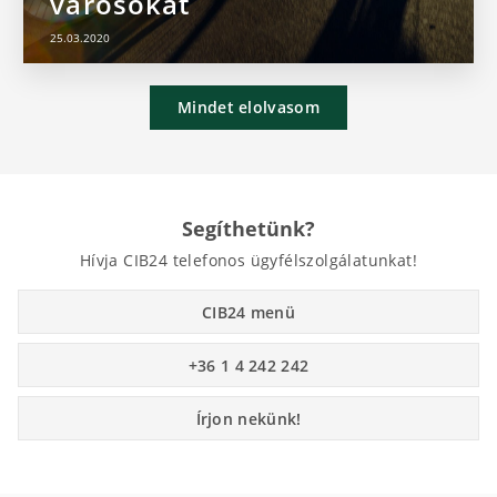
városokat
25.03.2020
Mindet elolvasom
Segíthetünk?
Hívja CIB24 telefonos ügyfélszolgálatunkat!
CIB24 menü
+36 1 4 242 242
Írjon nekünk!