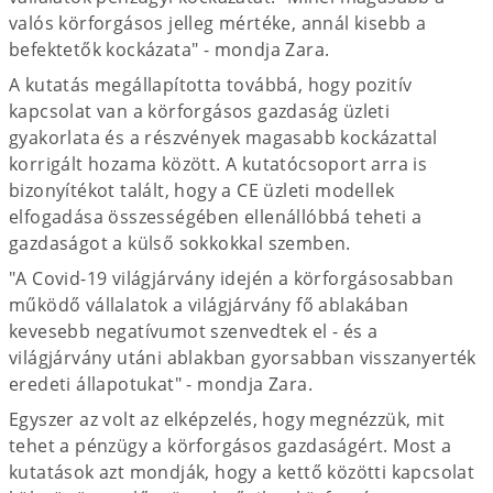
valós körforgásos jelleg mértéke, annál kisebb a
befektetők kockázata" - mondja Zara.
A kutatás megállapította továbbá, hogy pozitív
kapcsolat van a körforgásos gazdaság üzleti
gyakorlata és a részvények magasabb kockázattal
korrigált hozama között. A kutatócsoport arra is
bizonyítékot talált, hogy a CE üzleti modellek
elfogadása összességében ellenállóbbá teheti a
gazdaságot a külső sokkokkal szemben.
"A Covid-19 világjárvány idején a körforgásosabban
működő vállalatok a világjárvány fő ablakában
kevesebb negatívumot szenvedtek el - és a
világjárvány utáni ablakban gyorsabban visszanyerték
eredeti állapotukat" - mondja Zara.
Egyszer az volt az elképzelés, hogy megnézzük, mit
tehet a pénzügy a körforgásos gazdaságért. Most a
kutatások azt mondják, hogy a kettő közötti kapcsolat