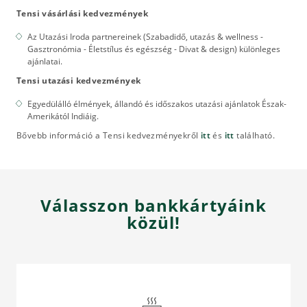
Tensi vásárlási kedvezmények
Az Utazási Iroda partnereinek (Szabadidő, utazás & wellness -
Gasztronómia - Életstílus és egészség - Divat & design) különleges
ajánlatai.
Tensi utazási kedvezmények
Egyedülálló élmények, állandó és időszakos utazási ajánlatok Észak-
Amerikától Indiáig.
Bővebb információ a Tensi kedvezményekről
itt
és
itt
található.
Válasszon bankkártyáink
közül!