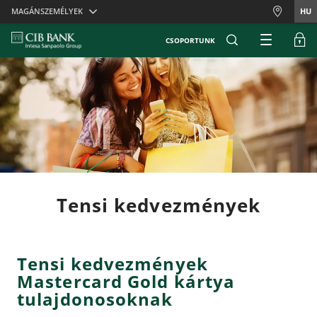
Skiplinks
MAGÁNSZEMÉLYEK
HU
CSOPORTUNK
Tensi kedvezmények
Tensi kedvezmények
Mastercard Gold kártya
tulajdonosoknak