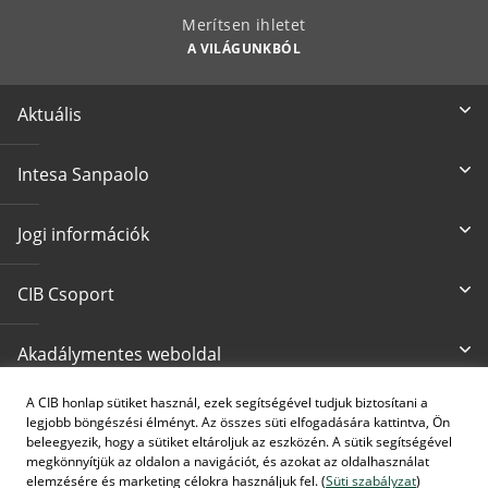
Merítsen ihletet
A VILÁGUNKBÓL
Aktuális
Intesa Sanpaolo
Jogi információk
CIB Csoport
Akadálymentes weboldal
A CIB honlap sütiket használ, ezek segítségével tudjuk biztosítani a
Írjon nekünk
CIB24 ügyfélszolgálat
legjobb böngészési élményt. Az összes süti elfogadására kattintva, Ön
cib@cib.hu
(+36 1) 4 242 242
beleegyezik, hogy a sütiket eltároljuk az eszközén. A sütik segítségével
megkönnyítjük az oldalon a navigációt, és azokat az oldalhasználat
elemzésére és marketing célokra használjuk fel. (
Süti szabályzat
)