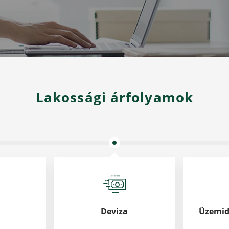
Lakossági árfolyamok
Deviza
Üzemidő