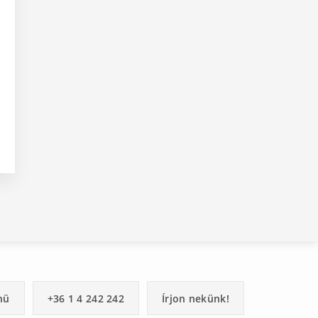
nü
+36 1 4 242 242
Írjon nekünk!