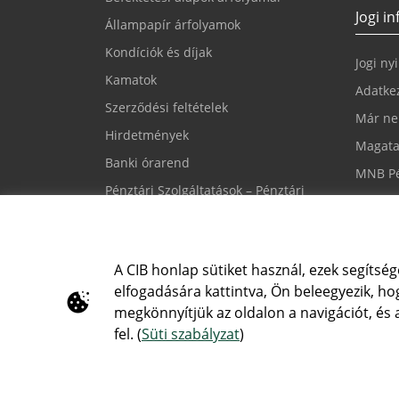
Jogi i
Állampapír árfolyamok
Kondíciók és díjak
Jogi ny
Kamatok
Adatkez
Szerződési feltételek
Már ne
Hirdetmények
Magata
Banki órarend
MNB Pé
Pénztári Szolgáltatások – Pénztári
Süti be
nyomtatványok
CIB PSD2 API
A CIB honlap sütiket használ, ezek segítség
elfogadására kattintva, Ön beleegyezik, hog
Írjon nekünk
CIB24 
megkönnyítjük az oldalon a navigációt, és
cib@cib.hu
(+36 1)
fel. (
Süti szabályzat
)