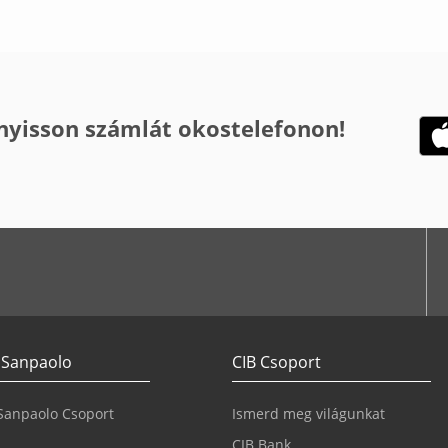
 nyisson számlát okostelefonon!
 Sanpaolo
CIB Csoport
 Sanpaolo Csoport
Ismerd meg világunkat
CIB Bank