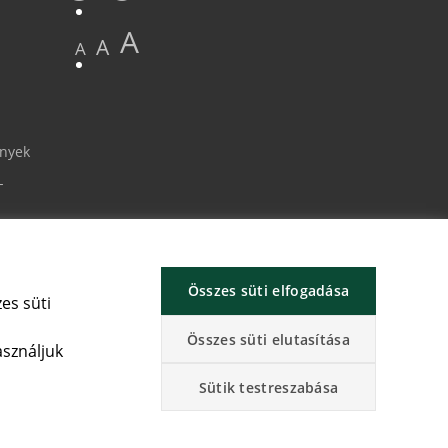
A
A
A
ények
-
Összes süti elfogadása
es süti
Összes süti elutasítása
asználjuk
Sütik testreszabása