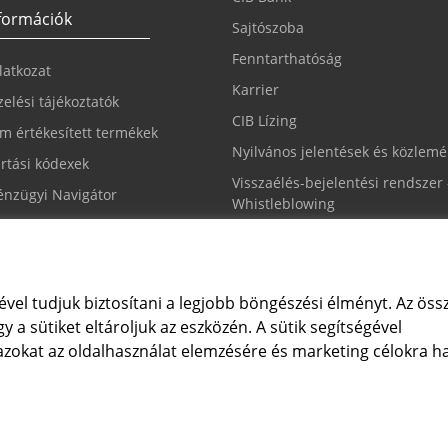
nformációk
Sajtószoba
Fenntarthatóság
ilatkozat
Karrier
elési tájékoztatók
CIB Lízing
m értékesített termékek
Nyilvános jelentések és közlem
rtási kódexek
Visszaélés-bejelentési rendszer 
nzügyi Navigátor
Whistleblowing
állítások módosítása
ével tudjuk biztosítani a legjobb böngészési élményt. Az össz
y a sütiket eltároljuk az eszközén. A sütik segítségével
ügyfélszolgálat
 azokat az oldalhasználat elemzésére és marketing célokra h
 4 242 242
A képek MI által generáltak.