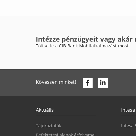
Intézze pénzügyeit vagy akár
Töltse le a CIB Bank Mobilalkalmazást most!
Facebook
Linkedin
Kövessen minket!
Aktuális
Intesa
Tájékoztatók
Intesa
Befektetési alapok árfolyamai