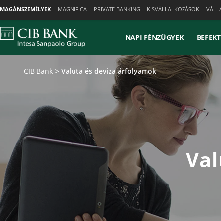
Skiplinks
MAGÁNSZEMÉLYEK
MAGNIFICA
PRIVATE BANKING
KISVÁLLALKOZÁSOK
VÁLL
NAPI PÉNZÜGYEK
BEFEKT
CIB Bank
Valuta és deviza árfolyamok
Val