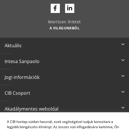
Facebook
Linkedin
Merítsen ihletet
A VILÁGUNKBÓL
Aktuális
Intesa Sanpaolo
Jogi információk
CIB Csoport
Akadálymentes weboldal
A CIB honlap sütiket használ, ezek segítségével tudjuk biztosítani a
Írjon nekünk
CIB24 ügyfélszolgálat
legjobb böngészési élményt. Az összes süti elfogadására kattintva, Ön
cib@cib.hu
(+36 1) 4 242 242