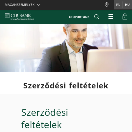
Skiplinks
MAGÁNSZEMÉLYEK
EN
HU
CSOPORTUNK
Szerződési feltételek
Szerződési
feltételek