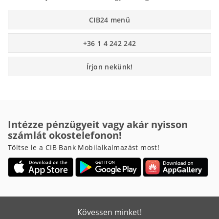
CIB24 menü
+36 1 4 242 242
Írjon nekünk!
Intézze pénzügyeit vagy akár nyisson
számlát okostelefonon!
Töltse le a CIB Bank Mobilalkalmazást most!
Kövessen minket!