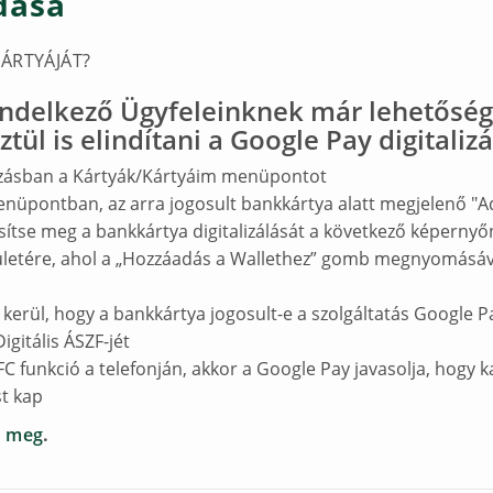
dása
ÁRTYÁJÁT?
endelkező Ügyfeleinknek már lehetőség
ül is elindítani a Google Pay digitaliz
azásban a Kártyák/Kártyáim menüpontot
ák menüpontban, az arra jogosult bankkártya alatt megjelen
tse meg a bankkártya digitalizálását a következő képern
lületére, ahol a „Hozzáadás a Wallethez” gomb megnyomásáv
kerül, hogy a bankkártya jogosult-e a szolgáltatás Google 
igitális ÁSZF-jét
funkció a telefonján, akkor a Google Pay javasolja, hogy ka
st kap
i meg
.