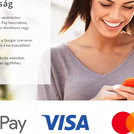
nság
 vásárláskor
e Pay használata,
t létrehozni vagy
 a Google szerverei
és a kereskedőkkel
kciós adatokat,
az ügyfélhez.