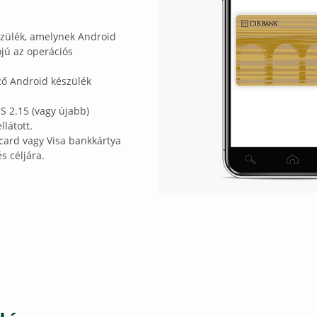
szülék, amelynek Android
ójú az operációs
ző Android készülék
 2.15 (vagy újabb)
llátott.
rcard vagy Visa bankkártya
és céljára.