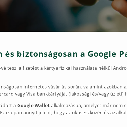
 és biztonságosan a Google P
é teszi a fizetést a kártya fizikai használata nélkül Andr
onságosan internetes vásárlás során, valamint azokban a
rcard vagy Visa bankkártyáját (lakossági és/vagy üzleti) 
lódott a
Google Wallet
alkalmazásba, amelyet már nem csa
. Ez csupán annyit jelent, hogy az okoseszközén és az al