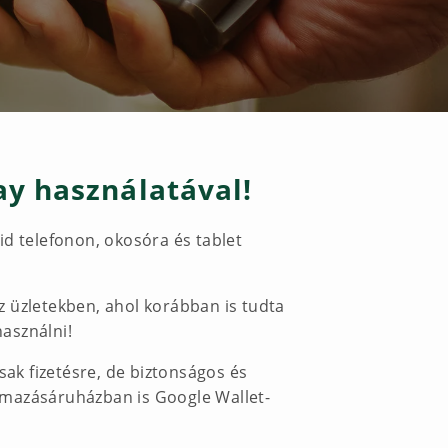
ay használatával!
oid telefonon, okosóra és tablet
z üzletekben, ahol korábban is tudta
használni!
k fizetésre, de biztonságos és
kalmazásáruházban is Google Wallet-