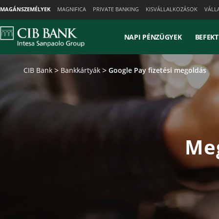
Skiplinks
MAGÁNSZEMÉLYEK
MAGNIFICA
PRIVATE BANKING
KISVÁLLALKOZÁSOK
VÁLL
NAPI PÉNZÜGYEK
BEFEKT
CIB Bank
Bankkártyák
Google Pay fizetési megoldás
Meg