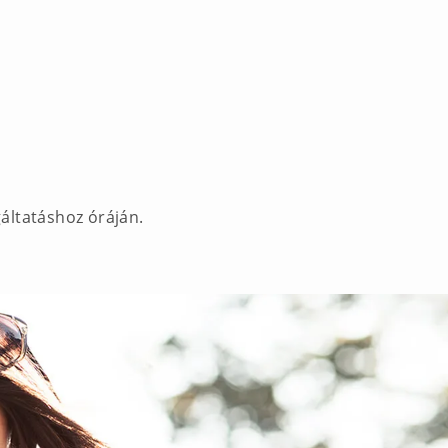
gáltatáshoz óráján.