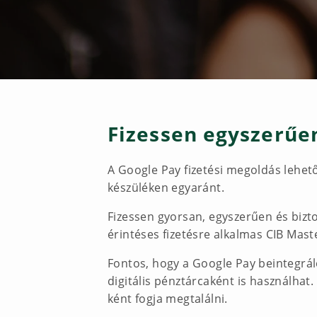
Fizessen egyszerűen
A Google Pay fizetési megoldás lehetőv
készüléken egyaránt.
Fizessen gyorsan, egyszerűen és bizt
érintéses fizetésre alkalmas CIB Maste
Fontos, hogy a Google Pay beintegrá
digitális pénztárcaként is használhat
ként fogja megtalálni.