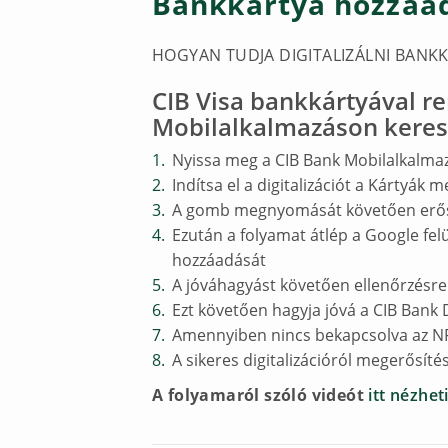
Bankkártya hozzáa
HOGYAN TUDJA DIGITALIZÁLNI BANKK
CIB Visa bankkártyával r
Mobilalkalmazáson kereszt
Nyissa meg a CIB Bank Mobilalkalm
Indítsa el a digitalizációt a Kárty
A gomb megnyomását követően erősí
Ezután a folyamat átlép a Google fe
hozzáadását
A jóváhagyást követően ellenőrzésre 
Ezt követően hagyja jóvá a CIB Bank D
Amennyiben nincs bekapcsolva az NFC 
A sikeres digitalizációról megerősíté
A folyamaról szóló videót
itt nézhet