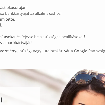
zást okosóráján!
isa bankkártyáját az alkalmazáshoz!
em tette.
l.
sításokat és fejezze be a szükséges beállításokat!
z a bankkártyáját!
vezmény-, hűség- vagy jutalomkártyát a Google Pay szol
l