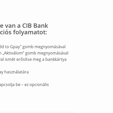
e van a CIB Bank
ációs folyamatot:
ő "Add to Gpay" gomb megnyomásával
yőn „Aktiválom” gomb megnyomásával
al ismét erősítse meg a bankkártya
Pay használatára
pcsolja be – ez opcionális