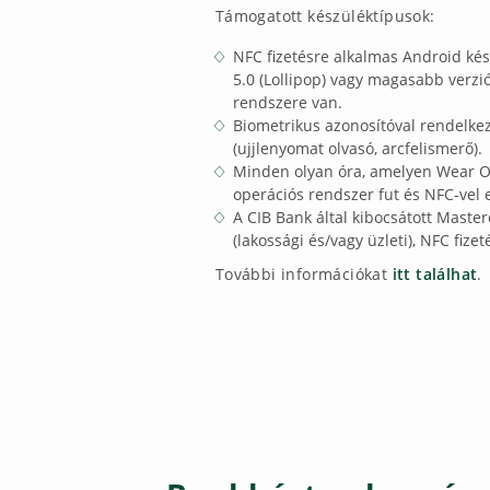
Támogatott készüléktípusok:
NFC fizetésre alkalmas Android ké
5.0 (Lollipop) vagy magasabb verzi
rendszere van.
Biometrikus azonosítóval rendelke
(ujjlenyomat olvasó, arcfelismerő).
Minden olyan óra, amelyen Wear OS
operációs rendszer fut és NFC-vel e
A CIB Bank által kibocsátott Maste
(lakossági és/vagy üzleti), NFC fizet
További információkat
itt találhat
.