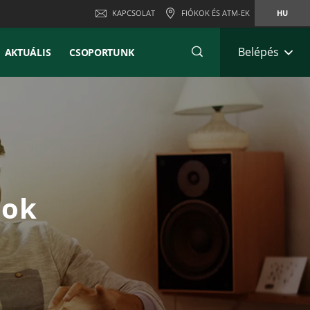
KAPCSOLAT
FIÓKOK ÉS ATM-EK
HU
Belépés
AKTUÁLIS
CSOPORTUNK
sok