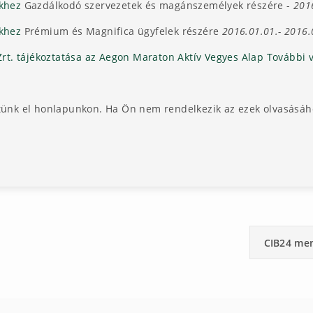
ekhez
Gazdálkodó szervezetek és magánszemélyek részére -
201
ekhez
Prémium és Magnifica ügyfelek részére
2016.01.01.- 2016.
t. tájékoztatása az Aegon Maraton Aktív Vegyes Alap További v
ünk el honlapunkon. Ha Ön nem rendelkezik az ezek olvasásáh
CIB24 me