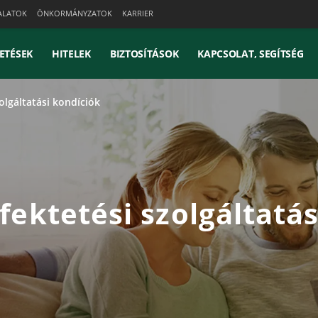
ALATOK
ÖNKORMÁNYZATOK
KARRIER
ETÉSEK
HITELEK
BIZTOSÍTÁSOK
KAPCSOLAT, SEGÍTSÉG
olgáltatási kondíciók
fektetési szolgáltatá