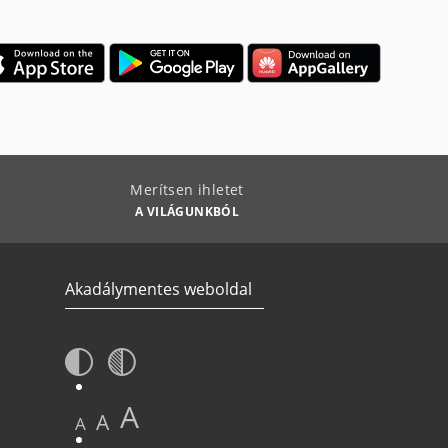
Merítsen ihletet
A VILÁGUNKBÓL
Akadálymentes weboldal
A
A
A