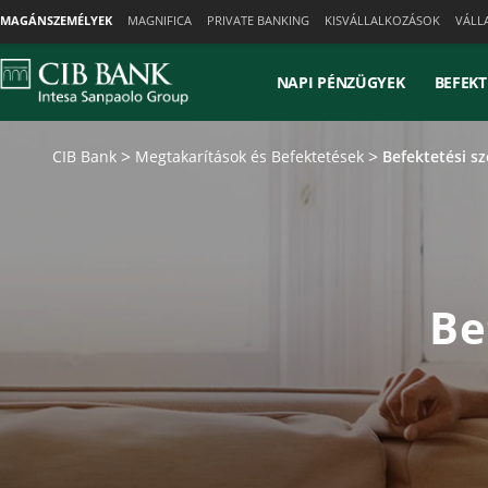
Skiplinks
MAGÁNSZEMÉLYEK
MAGNIFICA
PRIVATE BANKING
KISVÁLLALKOZÁSOK
VÁLL
NAPI PÉNZÜGYEK
BEFEKT
CIB Bank
Megtakarítások és Befektetések
Befektetési sz
Be