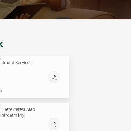
k
.
estment Services
KB
.
T Befektetési Alap
(hirdetmény)