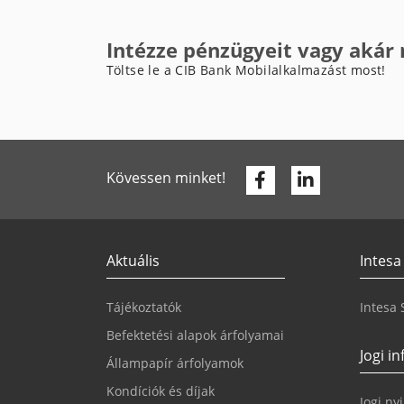
Intézze pénzügyeit vagy akár
Töltse le a CIB Bank Mobilalkalmazást most!
Facebook
Linkedin
Kövessen minket!
Aktuális
Intesa
Tájékoztatók
Intesa
Befektetési alapok árfolyamai
Jogi i
Állampapír árfolyamok
Kondíciók és díjak
Jogi ny