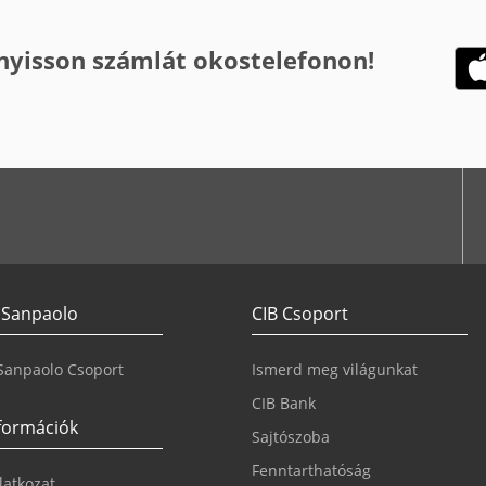
 nyisson számlát okostelefonon!
 Sanpaolo
CIB Csoport
 Sanpaolo Csoport
Ismerd meg világunkat
CIB Bank
nformációk
Sajtószoba
Fenntarthatóság
ilatkozat