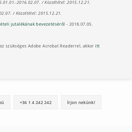
6.01.01.-2016.02.07. /
Közzététel: 2015.12.21.
02.07. /
Közzététel: 2015.12.21.
ételi jutalékának bevezetéséről
- 2018.07.05.
oz szükséges Adobe Acrobat Readerrel, akkor
itt
nü
+36 1 4 242 242
Írjon nekünk!