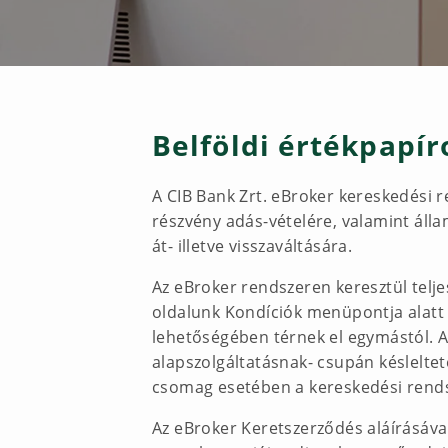
Belföldi értékpapír
A CIB Bank Zrt. eBroker kereskedési 
részvény adás-vételére, valamint álla
át- illetve visszaváltására.
Az eBroker rendszeren keresztül telj
oldalunk Kondíciók menüpontja alatt 
lehetőségében térnek el egymástól. A
alapszolgáltatásnak- csupán késleltet
csomag esetében a kereskedési rendsz
Az eBroker Keretszerződés aláírásáva