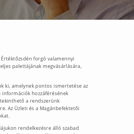
i Értéktőzsdén forgó valamennyi
teljes palettájának megvásárlására,
nk ki, amelynek pontos ismertetése az
m információk hozzáférésének
 tekinthető a rendszerünk
re. Az Üzleti és a Magánbefektetői
okat.
lájukon rendelkezésre álló szabad