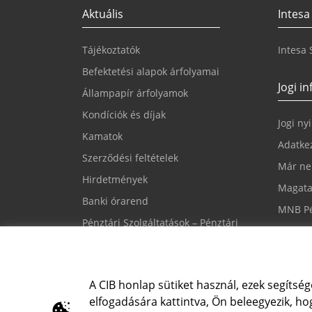
Aktuális
Intesa
Tájékoztatók
Intesa
Befektetési alapok árfolyamai
Jogi i
Állampapír árfolyamok
Kondíciók és díjak
Jogi ny
Kamatok
Adatkez
Szerződési feltételek
Már ne
Hirdetmények
Magata
Banki órarend
MNB Pé
Pénztári Szolgáltatások – Pénztári
Süti be
nyomtatványok
CIB PSD2 API
A CIB honlap sütiket használ, ezek segítség
elfogadására kattintva, Ön beleegyezik, hog
Írjon nekünk
CIB24 