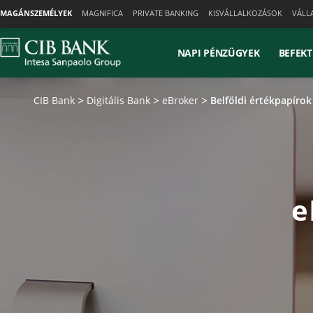
Skiplinks
MAGÁNSZEMÉLYEK
MAGNIFICA
PRIVATE BANKING
KISVÁLLALKOZÁSOK
VÁLL
NAPI PÉNZÜGYEK
BEFEKT
CIB Bank
Digitális Bank
eBroker
Belföldi értékpapírok
e