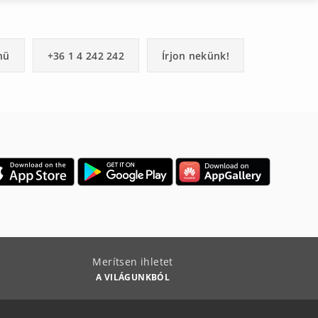
nü
+36 1 4 242 242
Írjon nekünk!
Merítsen ihletet
A VILÁGUNKBÓL