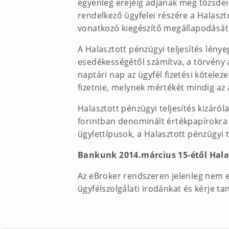
egyenleg erejéig adjanak meg tőzsde
rendelkező ügyfelei részére a Halaszt
vonatkozó kiegészítő megállapodását
A Halasztott pénzügyi teljesítés lényeg
esedékességétől számítva, a törvény 
naptári nap az ügyfél fizetési kötele
fizetnie, melynek mértékét mindig az 
Halasztott pénzügyi teljesítés kizár
forintban denominált értékpapírokra 
ügylettípusok, a Halasztott pénzügyi 
Bankunk 2014.március 15-étől Halas
Az eBroker rendszeren jelenleg nem e
ügyfélszolgálati irodánkat és kérje t