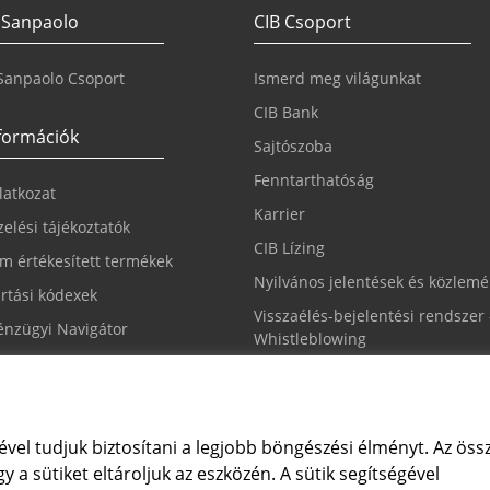
 Sanpaolo
CIB Csoport
 Sanpaolo Csoport
Ismerd meg világunkat
CIB Bank
nformációk
Sajtószoba
Fenntarthatóság
ilatkozat
Karrier
elési tájékoztatók
CIB Lízing
m értékesített termékek
Nyilvános jelentések és közlem
rtási kódexek
Visszaélés-bejelentési rendszer 
nzügyi Navigátor
Whistleblowing
állítások módosítása
ével tudjuk biztosítani a legjobb böngészési élményt. Az össz
y a sütiket eltároljuk az eszközén. A sütik segítségével
ügyfélszolgálat