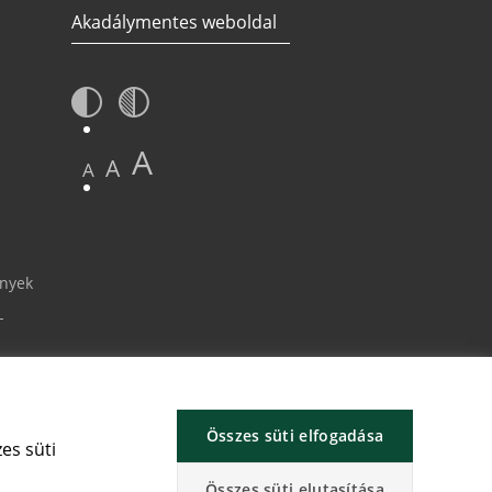
Akadálymentes weboldal
A
A
A
ények
-
Összes süti elfogadása
es süti
Összes süti elutasítása