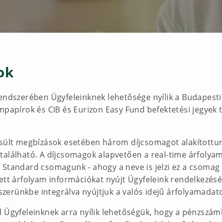
ok
rendszerében Ügyfeleinknek lehetősége nyílik a Budapest
mpapírok és CIB és Eurizon Easy Fund befektetési jegyek 
esült megbízások esetében három díjcsomagot alakítottu
található. A díjcsomagok alapvetően a real-time árfolya
 Standard csomagunk - ahogy a neve is jelzi ez a csomag
ett árfolyam információkat nyújt Ügyfeleink rendelkezésé
erünkbe integrálva nyújtjuk a valós idejű árfolyamadat
l Ügyfeleinknek arra nyílik lehetőségük, hogy a pénzszám