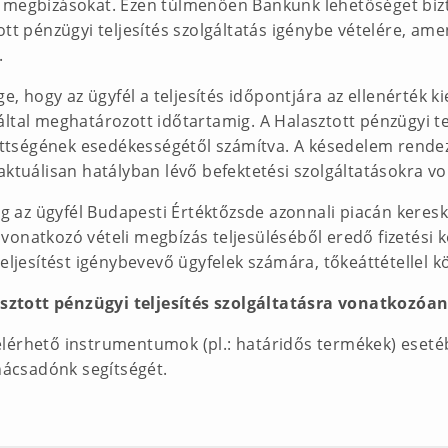
i megbízásokat. Ezen túlmenően Bankunk lehetőséget biz
ott pénzügyi teljesítés szolgáltatás igénybe vételére, ame
.
e, hogy az ügyfél a teljesítés időpontjára az ellenérték ki
által meghatározott időtartamig. A Halasztott pénzügyi 
zettségének esedékességétől számítva. A késedelem rendezé
aktuálisan hatályban lévő befektetési szolgáltatásokra vo
ólag az ügyfél Budapesti Értéktőzsde azonnali piacán ker
vonatkozó vételi megbízás teljesüléséből eredő fizetési 
teljesítést igénybevevő ügyfelek számára, tőkeáttétellel k
ztott pénzügyi teljesítés szolgáltatásra vonatkozóan
lérhető instrumentumok (pl.: határidős termékek) esetéb
anácsadónk segítségét.