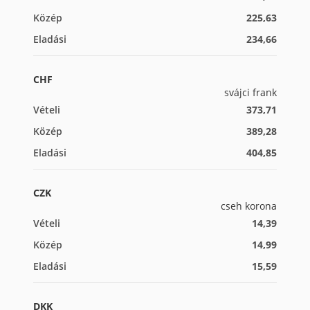
Közép
225,63
Eladási
234,66
CHF
svájci frank
Vételi
373,71
Közép
389,28
Eladási
404,85
CZK
cseh korona
Vételi
14,39
Közép
14,99
Eladási
15,59
DKK