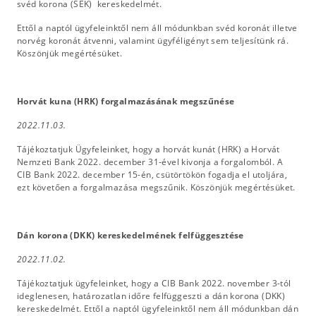
svéd korona (SEK) kereskedelmét.
Ettől a naptól ügyfeleinktől nem áll módunkban svéd koronát illetve
norvég koronát átvenni, valamint ügyféligényt sem teljesítünk rá.
Köszönjük megértésüket.
Horvát kuna (HRK) forgalmazásának megszűnése
2022.11.03.
Tájékoztatjuk Ügyfeleinket, hogy a horvát kunát (HRK) a Horvát
Nemzeti Bank 2022. december 31-ével kivonja a forgalomból. A
CIB Bank 2022. december 15-én, csütörtökön fogadja el utoljára,
ezt követően a forgalmazása megszűnik. Köszönjük megértésüket.
Dán korona (DKK) kereskedelmének felfüggesztése
2022.11.02.
Tájékoztatjuk ügyfeleinket, hogy a CIB Bank 2022. november 3-tól
ideglenesen, határozatlan időre felfüggeszti a dán korona (DKK)
kereskedelmét. Ettől a naptól ügyfeleinktől nem áll módunkban dán