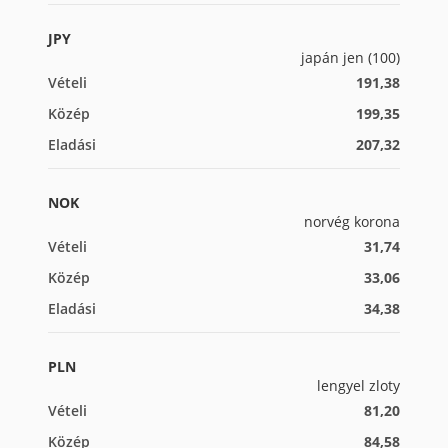
JPY
japán jen (100)
Vételi
191,38
Közép
199,35
Eladási
207,32
NOK
norvég korona
Vételi
31,74
Közép
33,06
Eladási
34,38
PLN
lengyel zloty
Vételi
81,20
Közép
84,58