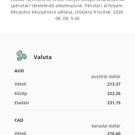
(pénztári tételeknél) alkalmazunk. Pénztári árfolyam.
Készpénz készpénzre váltása. Utoljára frissítve:
2026.
08. 08. 5:45
Valuta
AUD
ausztrál dollár
Vételi
213,37
Közép
222,26
Eladási
231,15
CAD
kanadai dollár
Vételi
216,60