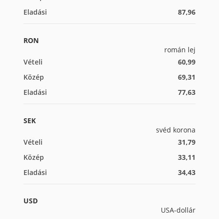
Eladási
87,96
RON
román lej
Vételi
60,99
Közép
69,31
Eladási
77,63
SEK
svéd korona
Vételi
31,79
Közép
33,11
Eladási
34,43
USD
USA-dollár