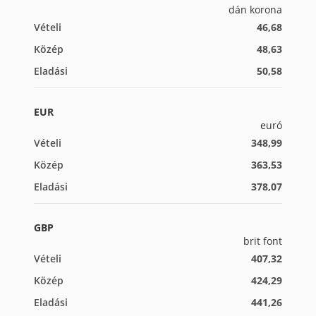
dán korona
Vételi
46,68
Közép
48,63
Eladási
50,58
EUR
euró
Vételi
348,99
Közép
363,53
Eladási
378,07
GBP
brit font
Vételi
407,32
Közép
424,29
Eladási
441,26