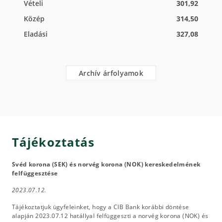
Vételi
301,92
Közép
314,50
Eladási
327,08
Archív árfolyamok
Tájékoztatás
Svéd korona (SEK) és norvég korona (NOK) kereskedelmének
felfüggesztése
2023.07.12.
Tájékoztatjuk ügyfeleinket, hogy a CIB Bank korábbi döntése
alapján 2023.07.12 hatállyal felfüggeszti a norvég korona (NOK) és