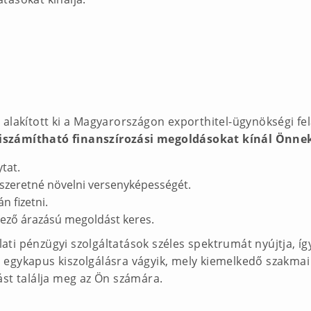
alakított ki a Magyarországon exporthitel-ügynökségi fel
iszámítható finanszírozási megoldásokat kínál Önne
tat.
szeretné növelni versenyképességét.
n fizetni.
dvező árazású megoldást keres.
alati pénzügyi szolgáltatások széles spektrumát nyújtja, 
egykapus kiszolgálásra vágyik, mely kiemelkedő szakmai 
ást találja meg az Ön számára.