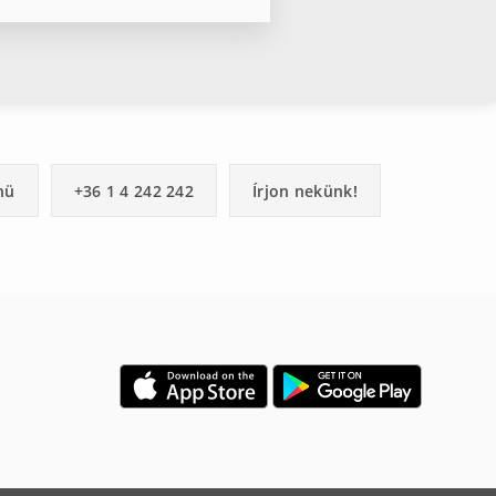
nü
+36 1 4 242 242
Írjon nekünk!