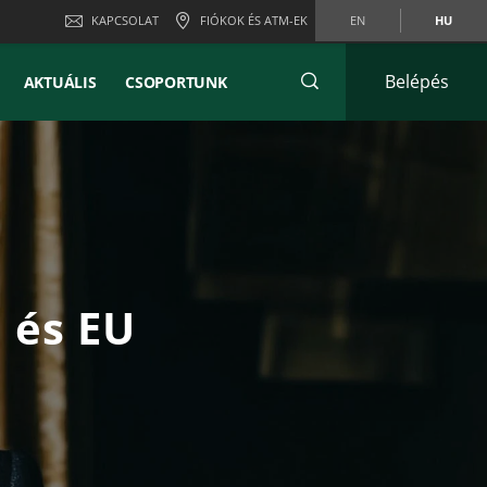
KAPCSOLAT
FIÓKOK ÉS ATM-EK
EN
HU
Belépés
AKTUÁLIS
CSOPORTUNK
 és EU