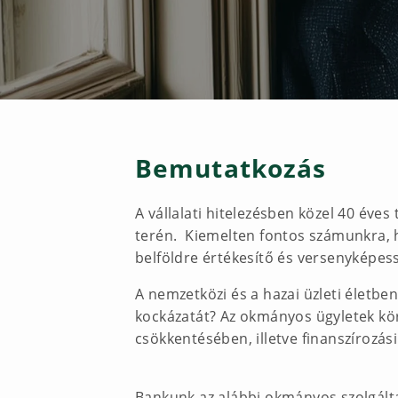
Bemutatkozás
A vállalati hitelezésben közel 40 éve
terén. Kiemelten fontos számunkra, h
belföldre értékesítő és versenyképess
A nemzetközi és a hazai üzleti életben 
kockázatát? Az okmányos ügyletek kör
csökkentésében, illetve finanszírozási
Bankunk az alábbi okmányos szolgálta