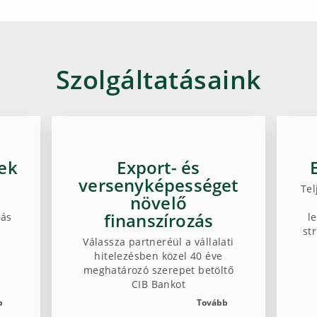
Szolgáltatásaink
ek
Export- és
versenyképességet
Tel
növelő
finanszírozás
zás
l
st
Válassza partneréül a vállalati
hitelezésben közel 40 éve
meghatározó szerepet betöltő
CIB Bankot
b
Tovább