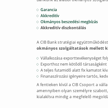
Garancia
Akkreditív
Okmányos beszedési megbízás
Akkreditív diszkontálás
A CIB Bank stratégiai együttműködést 
okmányos szolgáltatások mellett k
Vállalkozása exporttevékenységet foly
Exporthoz nem kötődő társaságként 
A teljes futamidő alatt fix kamatot kívá
Finanaszírozási igényeire tartós, ke
A fentieken kívül a CIB Csoport a váll
amennyiben olyan személyre szabott, 
kialakítva mindig a megfelelő megold