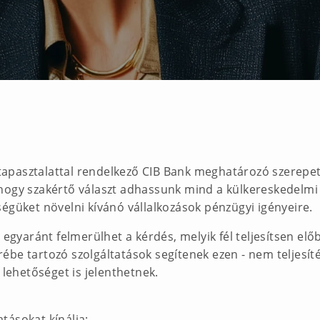
s tapasztalattal rendelkező CIB Bank meghatározó szerepe
ogy szakértő választ adhassunk mind a külkereskedelmi 
égüket növelni kívánó vállalkozások pénzügyi igényeire.
egyaránt felmerülhet a kérdés, melyik fél teljesítsen előbb
ébe tartozó szolgáltatások segítenek ezen - nem teljesít
 lehetőséget is jelenthetnek.
tásokat kínálja: