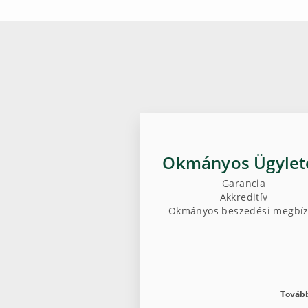
Okmányos Ügylet
Garancia
Akkreditív
Okmányos beszedési megbí
Továb