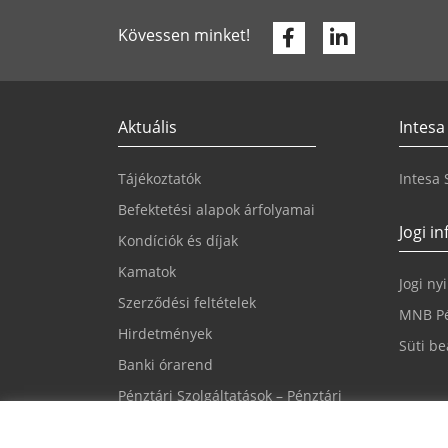
Facebook
Linkedin
Kövessen minket!
Aktuális
Intesa
Tájékoztatók
Intesa
Befektetési alapok árfolyamai
Jogi i
Kondíciók és díjak
Kamatok
Jogi ny
Szerződési feltételek
MNB Pé
Hirdetmények
Süti be
Banki órarend
Pénztári Szolgáltatások – Pénztári
nyomtatványok
CIB PSD2 API