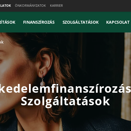
ALATOK
ÖNKORMÁNYZATOK
KARRIER
ÍTÁSOK
FINANSZÍROZÁS
SZOLGÁLTATÁSOK
KAPCSOLAT
ok
kedelemfinanszírozás
Szolgáltatások