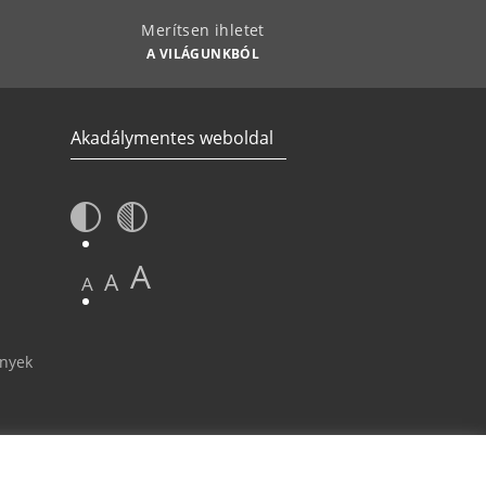
Merítsen ihletet
A VILÁGUNKBÓL
Akadálymentes weboldal
A
A
A
ények