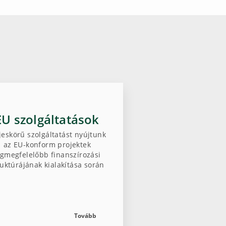
EU szolgáltatások
jeskörű szolgáltatást nyújtunk
az EU-konform projektek
egmegfelelőbb finanszírozási
ruktúrájának kialakítása során
Tovább