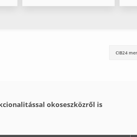
CIB24 me
kcionalitással okoseszközről is