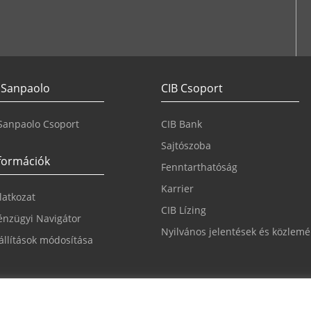
 Sanpaolo
CIB Csoport
 Sanpaolo Csoport
CIB Bank
Sajtószoba
nformációk
Fenntarthatóság
Karrier
ilatkozat
CIB Lízing
nzügyi Navigátor
Nyilvános jelentések és közlem
állítások módosítása