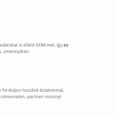
adatokat is ellátó EXIM-mel, így
az
k
, amennyiben:
így forduljon hozzánk bizalommal,
színvonalon, partneri viszonyt