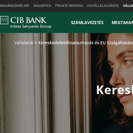
Skiplinks
MAGÁNSZEMÉLYEK
MAGNIFICA
PRIVATE BANKING
KISVÁLLALKOZÁSOK
VÁLL
SZÁMLAVEZETÉS
MEGTAKAR
Vállalatok
Kereskedelemfinanszírozás és EU Szolgáltatás
Keres