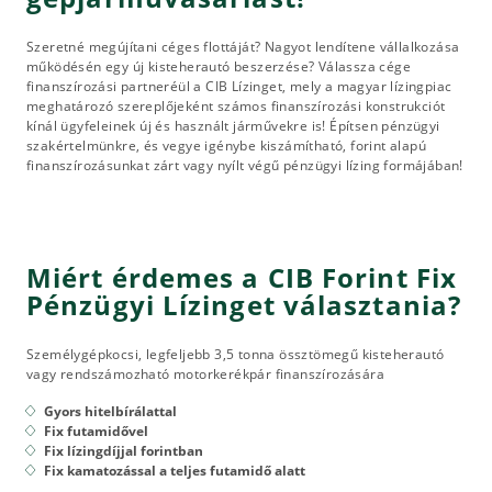
Szeretné megújítani céges flottáját? Nagyot lendítene vállalkozása
működésén egy új kisteherautó beszerzése? Válassza cége
finanszírozási partneréül a CIB Lízinget, mely a magyar lízingpiac
meghatározó szereplőjeként számos finanszírozási konstrukciót
kínál ügyfeleinek új és használt járművekre is! Építsen pénzügyi
szakértelmünkre, és vegye igénybe kiszámítható, forint alapú
finanszírozásunkat zárt vagy nyílt végű pénzügyi lízing formájában!
Miért érdemes a CIB Forint Fix
Pénzügyi Lízinget választania?
Személygépkocsi, legfeljebb 3,5 tonna össztömegű kisteherautó
vagy rendszámozható motorkerékpár finanszírozására
Gyors hitelbírálattal
Fix futamidővel
Fix lízingdíjjal forintban
Fix kamatozással a teljes futamidő alatt