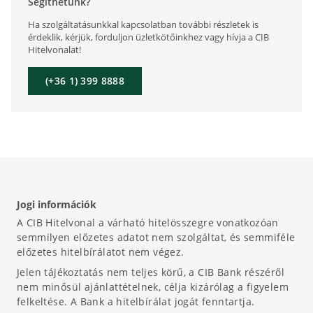
Segíthetünk?
Ha szolgáltatásunkkal kapcsolatban további részletek is
érdeklik, kérjük, forduljon üzletkötőinkhez vagy hívja a CIB
Hitelvonalat!
(+36 1) 399 8888
Jogi információk
A CIB Hitelvonal a várható hitelösszegre vonatkozóan
semmilyen előzetes adatot nem szolgáltat, és semmiféle
előzetes hitelbírálatot nem végez.
Jelen tájékoztatás nem teljes körű, a CIB Bank részéről
nem minősül ajánlattételnek, célja kizárólag a figyelem
felkeltése. A Bank a hitelbírálat jogát fenntartja.