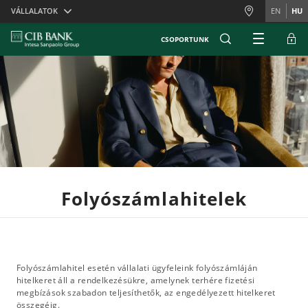
Skiplinks
VÁLLALATOK
EN
HU
CSOPORTUNK
Folyószámlahitelek
Folyószámlahitel esetén vállalati ügyfeleink folyószámláján
hitelkeret áll a rendelkezésükre, amelynek terhére fizetési
megbízások szabadon teljesíthetők, az engedélyezett hitelkeret
összegéig.