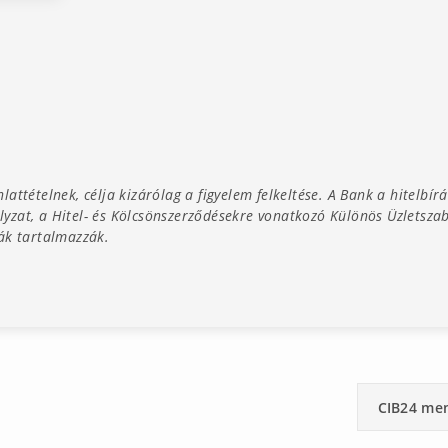
attételnek, célja kizárólag a figyelem felkeltése. A Bank a hitelbír
abályzat, a Hitel- és Kölcsönszerződésekre vonatkozó Különös Üzletsz
sták tartalmazzák.
CIB24 me