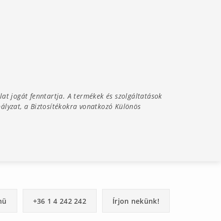
álat jogát fenntartja. A termékek és szolgáltatások
abályzat, a Biztosítékokra vonatkozó Különös
nü
+36 1 4 242 242
Írjon nekünk!