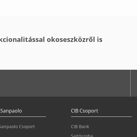
kcionalitással okoseszközről is
 Sanpaolo
CIB Csoport
 Sanpaolo Csoport
CIB Bank
Sajtószoba