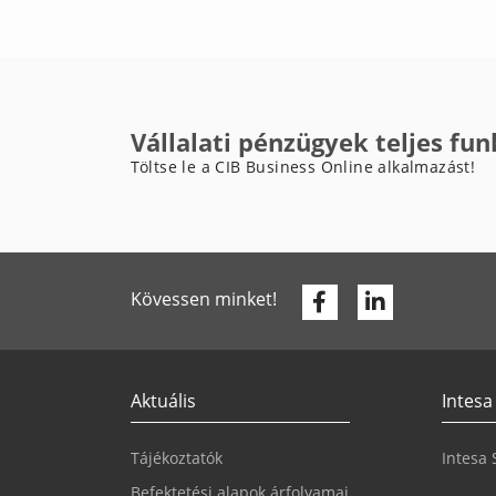
Vállalati pénzügyek teljes fun
Töltse le a CIB Business Online alkalmazást!
Facebook
Linkedin
Kövessen minket!
Aktuális
Intesa
Tájékoztatók
Intesa
Befektetési alapok árfolyamai