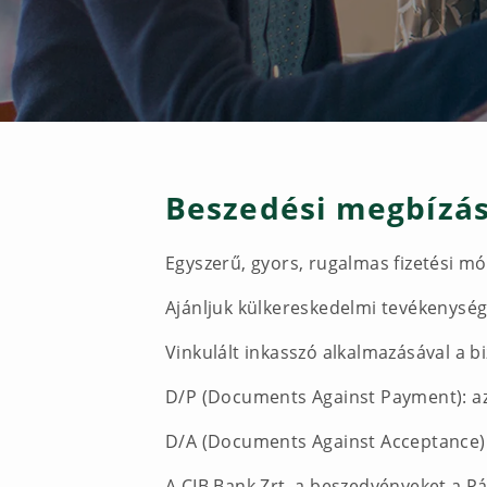
Beszedési megbízás
Egyszerű, gyors, rugalmas fizetési m
Ajánljuk külkereskedelmi tevékenysége
Vinkulált inkasszó alkalmazásával a b
D/P (Documents Against Payment): az
D/A (Documents Against Acceptance): 
A CIB Bank Zrt. a beszedvényeket a P