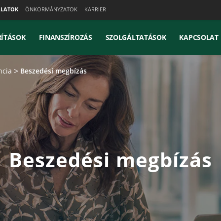
ALATOK
ÖNKORMÁNYZATOK
KARRIER
ÍTÁSOK
FINANSZÍROZÁS
SZOLGÁLTATÁSOK
KAPCSOLAT
ncia
Beszedési megbízás
Beszedési megbízás