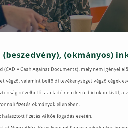
 (beszedvény), (okmányos) in
ód (CAD = Cash Against Documents), mely nem igényel elő
t végző, valamint belföldi tevékenységet végző cégek ese
iztonság növelhető: az eladó nem kerül birtokon kívül, a v
onnali fizetés okmányok ellenében.
halasztott fizetés váltóelfogadás esetén.
árizsi Nemzetközi Kereskedelmi Kamara mindenkor érvényb