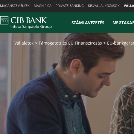
Skiplinks
MAGÁNSZEMÉLYEK
MAGNIFICA
PRIVATE BANKING
KISVÁLLALKOZÁSOK
VÁLL
SZÁMLAVEZETÉS
MEGTAKAR
Vállalatok
Támogatott és EU Finanszírozás
EU-bankgara