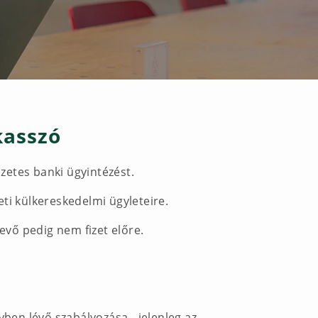
kasszó
zetes banki ügyintézést.
ti külkereskedelmi ügyleteire.
evő pedig nem fizet előre.
en lévő szabályozása - jelenleg az