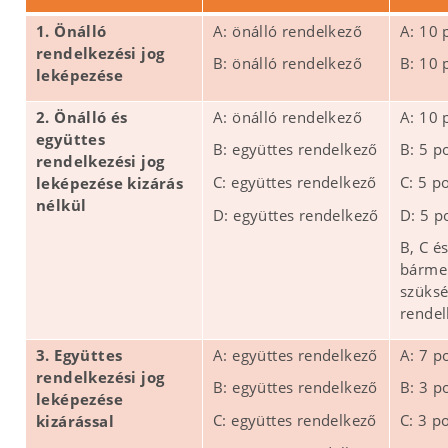
1. Önálló
A: önálló rendelkező
A: 10 
rendelkezési jog
B: önálló rendelkező
B: 10 
leképezése
2. Önálló és
A: önálló rendelkező
A: 10 
együttes
B: együttes rendelkező
B: 5 p
rendelkezési jog
C: együttes rendelkező
C: 5 p
leképezése kizárás
nélkül
D: együttes rendelkező
D: 5 p
B, C é
bármel
szüksé
rendel
3. Együttes
A: együttes rendelkező
A: 7 p
rendelkezési jog
B: együttes rendelkező
B: 3 p
leképezése
C: együttes rendelkező
C: 3 p
kizárással