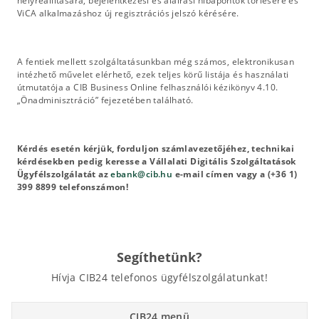
helyreállítására, bejelentkezési és aláírási hibapontok törlésére és
ViCA alkalmazáshoz új regisztrációs jelszó kérésére.
A fentiek mellett szolgáltatásunkban még számos, elektronikusan
intézhető művelet elérhető, ezek teljes körű listája és használati
útmutatója a CIB Business Online felhasználói kézikönyv 4.10.
„Önadminisztráció” fejezetében található.
Kérdés esetén kérjük, forduljon számlavezetőjéhez, technikai
kérdésekben pedig keresse a Vállalati Digitális Szolgáltatások
Ügyfélszolgálatát az
ebank@cib.hu
e-mail címen vagy a (+36 1)
399 8899 telefonszámon!
Segíthetünk?
Hívja CIB24 telefonos ügyfélszolgálatunkat!
CIB24 menü