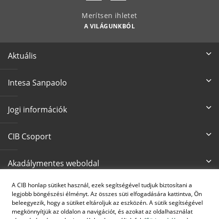
Merítsen ihletet
A VILÁGUNKBÓL
Aktuális
Intesa Sanpaolo
Jogi információk
CIB Csoport
Akadálymentes weboldal
A CIB honlap sütiket használ, ezek segítségével tudjuk biztosítani a
Írjon nekünk
CIB24 ügyfélszolgálat
legjobb böngészési élményt. Az összes süti elfogadására kattintva, Ön
cib@cib.hu
(+36 1) 4 242 242
beleegyezik, hogy a sütiket eltároljuk az eszközén. A sütik segítségével
megkönnyítjük az oldalon a navigációt, és azokat az oldalhasználat