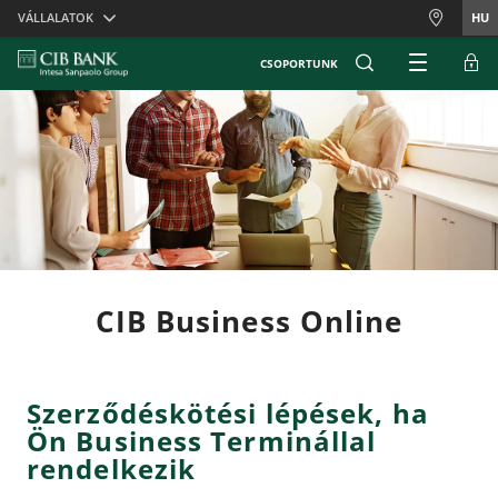
Skiplinks
VÁLLALATOK
HU
CSOPORTUNK
CIB Business Online
Szerződéskötési lépések, ha
Ön Business Terminállal
rendelkezik