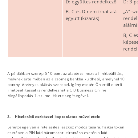
D: együttes rendelkező
D: 3 p
B, C és D nem írhat alá
„A” sz
együtt (kizárás)
rendel
aláírni
B, C é
képese
rendel
A példákban szereplő 10 pont az alapértelmezett limitbeállítás,
melynek értelmében az a csomag bankba küldhető, amelynél 10
pontnyi érvényes aláírás szerepel. Igény esetén Ön ettől eltérő
limitbeállítással is rendelkezhet a CIB Business Online
Megállapodás 1. sz. melléklete segítségével.
3. Hitelesítő eszközzel kapcsolatos műveletek:
Lehetősége van a hitelesítési eszköz módosítására, fizikai token
esetében a PIN kód háromszori elrontása esetén a kód