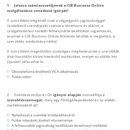
1. Jelezze számlavezetőjének a CIB Business Online
szolgáltatásra vonatkozó igényét!
A szerződést elegendő csak a cégjegyzési jogosultsággal
rendelkező személy(ek) számára létrehozni és aláírni, a
szolgáltatáshoz további felhasználók beállítását rugalmasan,
azonnal a CIB Business Online felületén később is megteheti, a
szerződés módosítása nélkül.
A szerződést megelőzően szükséges meghatároznia a szerződők
által használni kívánt hitelesítő eszközöket, melyet az alábbi két
típusból választhat ki:
Okostelefonra letölthető ViCA alkalmazás
Fizikai token
2. Számlavezetője az Ön
igényei alapján
összeállítja a
szerződéscsomagot
, mely egy főmegállapodásból és az alábbi
mellékletekből áll:
Nyilatkozat a számlák limitbeállításáról
Fizikai token(ek) átvételi elismervénye
A felhasználók jogosultság beállításait tartalmazó melléklet