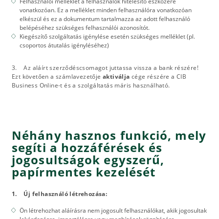
Felhasználói melléklet a felhasználók hitelesítő eszközére
vonatkozóan. Ez a melléklet minden felhasználóra vonatkozóan
elkészül és ez a dokumentum tartalmazza az adott felhasználó
belépéséhez szükséges felhasználói azonosítót.
Kiegészítő szolgáltatás igénylése esetén szükséges melléklet (pl.
csoportos átutalás igényléséhez)
3. Az aláírt szerződéscsomagot juttassa vissza a bank részére!
Ezt követően a számlavezetője
aktiválja
cége részére a CIB
Business Online-t és a szolgáltatás máris használható.
Néhány hasznos funkció, mely
segíti a hozzáférések és
jogosultságok egyszerű,
papírmentes kezelését
1. Új felhasználó létrehozása:
Ön létrehozhat aláírásra nem jogosult felhasználókat, akik jogosultak