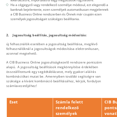
lekérdezésre, importálásra vagy megbízások rögzítésére.
Ha a cégjegyző vagy rendelkező személye módosul, ezt elegendő a
banknak bejelentenie, ezen személyek automatikusan megjelennek
a CIB Business Online rendszerben és Önnek már csupán ezen
személyek jogosultságait szükséges beállítania.
2. Jogosultság beállítás, jogosultság módosítás:
új felhasználók esetében a jogosultság beállítása, meglévő
felhasználóknál a jogosultságok módosítása elektronikusan,
azonnal megtehető.
A CIB Business Online jogosultságkezelő rendszere pontszám
alapú. A jogosultság beállítások megkönnyítése érdekében
összeállítottunk egy segédtáblázatot, mely gyakori aláírás
kombinációkat mutat be. Amennyiben további segítségre van
szüksége a kívánt kombináció beállításához, kérjük, forduljon
számlavezetőjéhez!
Eset
Számla felett
CIB Bu
rendelkező
ponts
személyek
vonat