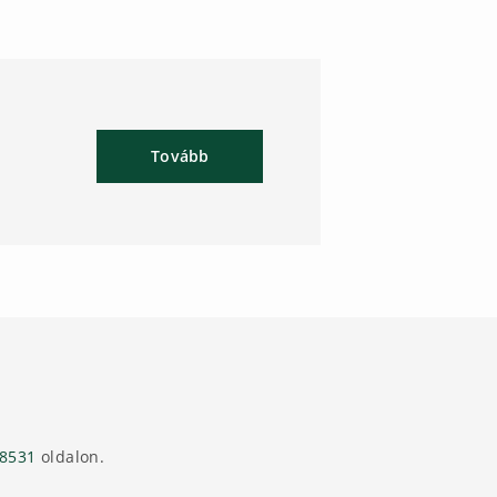
Tovább
08531
oldalon.