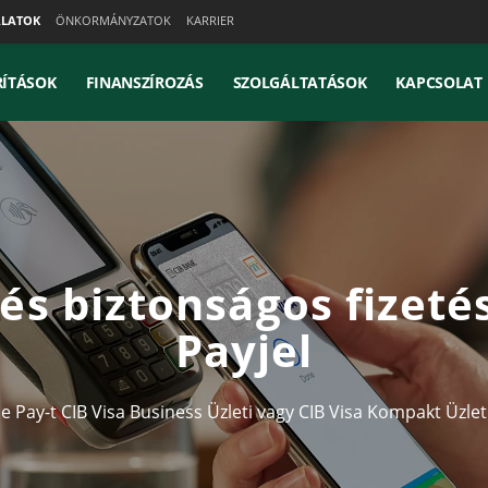
ALATOK
ÖNKORMÁNYZATOK
KARRIER
ÍTÁSOK
FINANSZÍROZÁS
SZOLGÁLTATÁSOK
KAPCSOLAT
és biztonságos fizeté
Payjel
e Pay-t CIB Visa Business Üzleti vagy CIB Visa Kompakt Üzlet