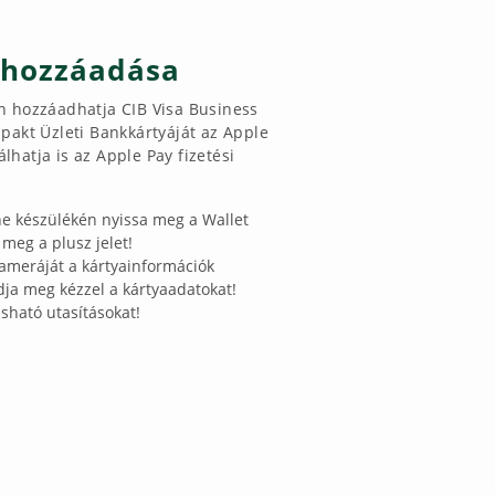
 hozzáadása
n hozzáadhatja CIB Visa Business
mpakt Üzleti Bankkártyáját az Apple
hatja is az Apple Pay fizetési
ne készülékén nyissa meg a Wallet
 meg a plusz jelet!
kameráját a kártyainformációk
dja meg kézzel a kártyaadatokat!
asható utasításokat!