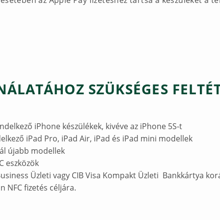
esetében az Apple Pay fizetéshez tartsa a készüléket a te
NÁLATÁHOZ SZÜKSÉGES FELTÉT
endelkező iPhone készülékek, kivéve az iPhone 5S-t
elkező iPad Pro, iPad Air, iPad és iPad mini modellek
ál újabb modellek
C eszközök
 Business Üzleti vagy CIB Visa Kompakt Üzleti Bankkártya ko
 NFC fizetés céljára.