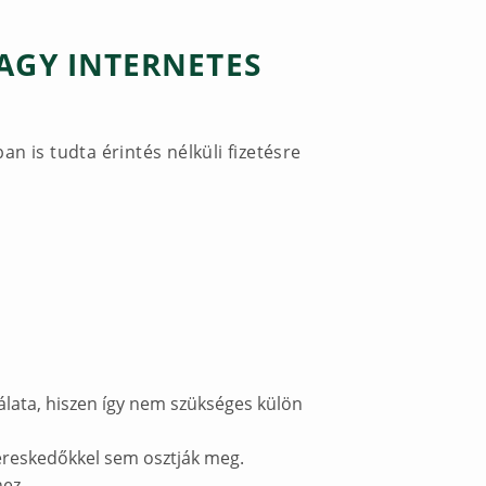
VAGY INTERNETES
n is tudta érintés nélküli fizetésre
álata, hiszen így nem szükséges külön
 kereskedőkkel sem osztják meg.
hez.