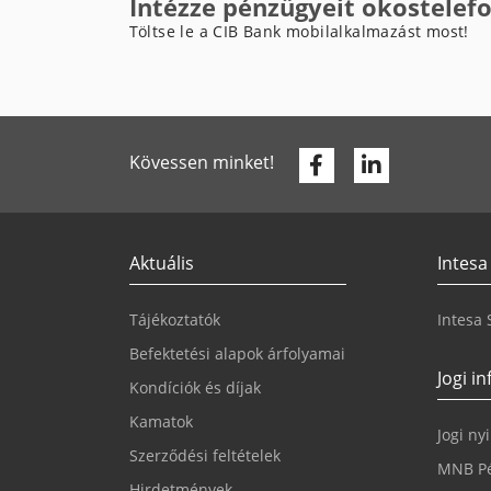
Intézze pénzügyeit okostelef
Töltse le a CIB Bank mobilalkalmazást most!
Facebook
Linkedin
Kövessen minket!
Aktuális
Intesa
Tájékoztatók
Intesa
Befektetési alapok árfolyamai
Jogi i
Kondíciók és díjak
Kamatok
Jogi ny
Szerződési feltételek
MNB Pé
Hirdetmények