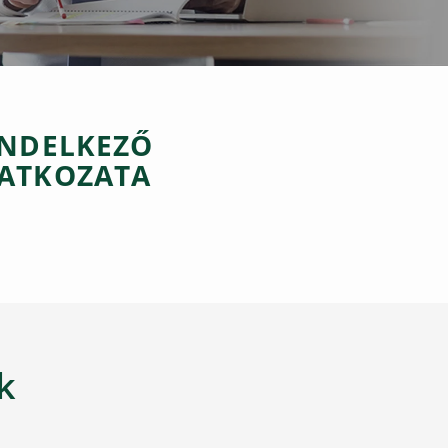
ENDELKEZŐ
LATKOZATA
k