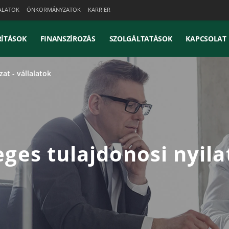
ALATOK
ÖNKORMÁNYZATOK
KARRIER
ÍTÁSOK
FINANSZÍROZÁS
SZOLGÁLTATÁSOK
KAPCSOLAT
at - vállalatok
ges tulajdonosi nyil