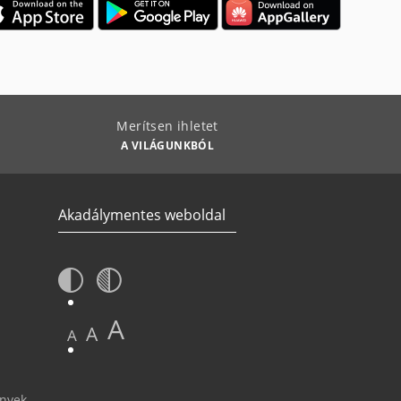
Merítsen ihletet
A VILÁGUNKBÓL
Akadálymentes weboldal
A
A
A
ények