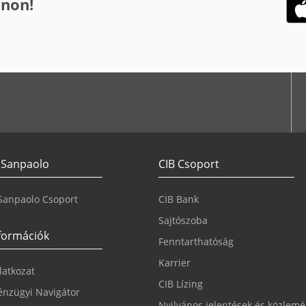
onon!
 Sanpaolo
CIB Csoport
 Sanpaolo Csoport
CIB Bank
Sajtószoba
nformációk
Fenntarthatóság
Karrier
ilatkozat
CIB Lízing
nzügyi Navigátor
Nyilvános jelentések és közlem