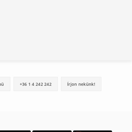
nü
+36 1 4 242 242
Írjon nekünk!