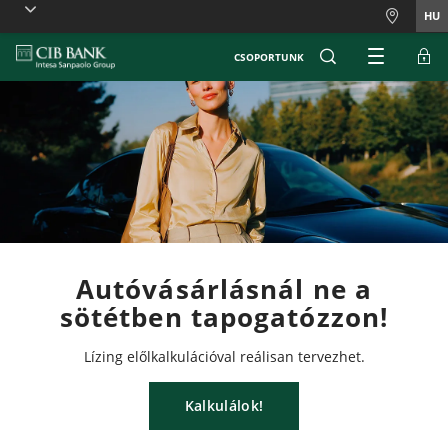
Skiplinks
HU
CSOPORTUNK
Autóvásárlásnál ne a
sötétben tapogatózzon!
Lízing előlkalkulációval reálisan tervezhet.
Kalkulálok!