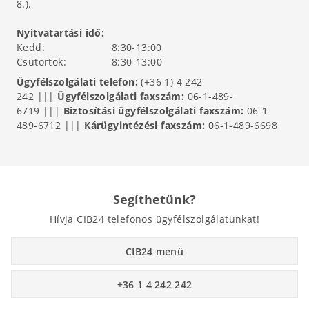
8.).
Nyitvatartási idő:
Kedd: 8:30-13:00
Csütörtök: 8:30-13:00
Ügyfélszolgálati telefon:
(+36 1) 4 242
242 |||
Ügyfélszolgálati faxszám:
06-1-489-
6719 |||
Biztosítási ügyfélszolgálati faxszám:
06-1-
489-6712 |||
Kárügyintézési faxszám:
06-1-489-6698
Segíthetünk?
Hívja CIB24 telefonos ügyfélszolgálatunkat!
CIB24 menü
+36 1 4 242 242