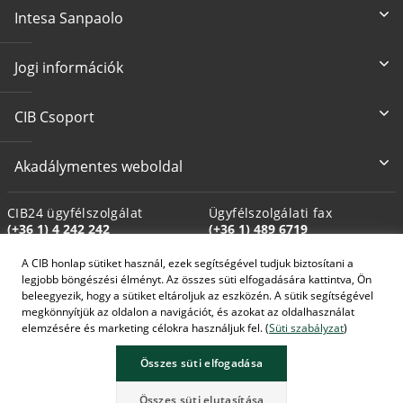
Intesa Sanpaolo
Jogi információk
CIB Csoport
Akadálymentes weboldal
CIB24 ügyfélszolgálat
Ügyfélszolgálati fax
(+36 1) 4 242 242
(+36 1) 489 6719
A CIB honlap sütiket használ, ezek segítségével tudjuk biztosítani a
Biztosítási üfsz. fax
Kárügyintézési fax
legjobb böngészési élményt. Az összes süti elfogadására kattintva, Ön
(+36 1) 489 6712
(+36 1) 489 6698
beleegyezik, hogy a sütiket eltároljuk az eszközén. A sütik segítségével
megkönnyítjük az oldalon a navigációt, és azokat az oldalhasználat
elemzésére és marketing célokra használjuk fel. (
Süti szabályzat
)
Összes süti elfogadása
A képek MI által generáltak.
Összes süti elutasítása