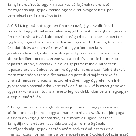
lízingfinanszírozás egyik klasszikus válfajának tekinthető
mezőgazdasági gépek, termelőgépek, munkagépek és ipari
berendezések finanszírozását.
A CIB Lízing márkafüggetlen finanszírozó, így a szállítókkal
kialakított együttműködés lehetőséget biztosít iparághoz igazodó
finanszírozásra is. A különböző iparágakhoz - amikor is speciális
ügyfelek, egyedi berendezések iránti igényét kell kielégíteni - az
üzletkötők és az elemzők részéről egyaránt speciális
gondolkodásmód, rálátás szükséges. Ily módon természetesen
kiemelkedően fontos szerepe van a több év alatt felhalmozott
tapasztalatnak, tudásnak, piac- és gépismeretnek. Mindezen
tapasztalatokra építve, valamint ügyfeleink és a szállítók érdekeit
messzemenően szem előtt tartva dolgoztuk ki saját értékelési,
bírálati rendszerünket, s tettük lehetővé, hogy ügyfeleink minél
gyorsabban használatba vehessék az általuk kiválasztott gépeket,
ugyanakkor a szállítók is a lehető legrövidebb időn belül megkapják
a gép ellenértékét.
A lízingfinanszírozás legfontosabb jellemzője, hogy eszközhöz
kötött, ami azt jelenti, hogy a finanszírozó az eszköz tulajdonjogát
a futamidő végéig fenntartva, az eszközt az ügyfél részére
lízingdíjak ellenében használatba adja. Termelőgépek,
mezőgazdasági gépek esetén azért kedvező választás ez a
finanszírozási forma, mert a berendezések működéséből származó