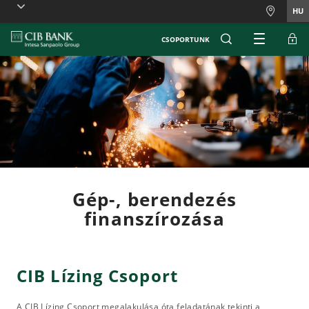
Skiplinks
HU
CSOPORTUNK
Gép-, berendezés
finanszírozása
CIB Lízing Csoport
A CIB Lízing Csoport megalakulása óta feladatának tekinti a