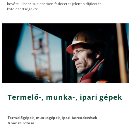
bevétel klasszikus esetben fedezetet jelent a díjfizetési
kötelezettségekre.
Termelő-, munka-, ipari gépek
Termelőgépek, munkagépek, ipari berendezések
finanszírozása