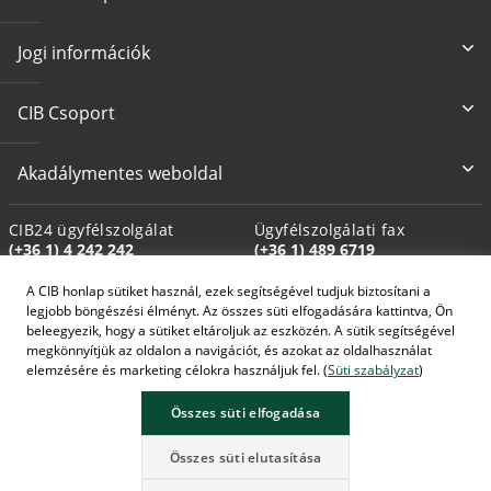
Jogi információk
CIB Csoport
Akadálymentes weboldal
CIB24 ügyfélszolgálat
Ügyfélszolgálati fax
(+36 1) 4 242 242
(+36 1) 489 6719
A CIB honlap sütiket használ, ezek segítségével tudjuk biztosítani a
Biztosítási üfsz. fax
Kárügyintézési fax
legjobb böngészési élményt. Az összes süti elfogadására kattintva, Ön
(+36 1) 489 6712
(+36 1) 489 6698
beleegyezik, hogy a sütiket eltároljuk az eszközén. A sütik segítségével
megkönnyítjük az oldalon a navigációt, és azokat az oldalhasználat
elemzésére és marketing célokra használjuk fel. (
Süti szabályzat
)
Összes süti elfogadása
A képek MI által generáltak.
Összes süti elutasítása